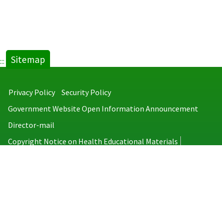
Sitemap
:::
Privacy Policy
Security Policy
Government Website Open Information Announcement
Director-mail
Copyright Notice on Health Educational Materials
Taiwan Centers for Disease Control
No.6, Linsen S. Rd., Jhongjheng District, Taipei City 100008, Taiwan
(R.O.C.)
MAP
TEL：886-2-2395-9825
Copyright © 2026 Taiwan Centers for Disease Control. All rights reserved.