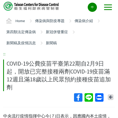
Center
中
block
ALT+C
Home
傳染病與防疫專題
傳染病介紹
第四類法定傳染病
新冠併發重症
新聞稿及疫情訊息
新聞稿
:::
COVID-19公費疫苗平臺第22期自2月9日
起，開放已完整接種兩劑COVID-19疫苗滿
12週且滿18歲以上民眾預約接種疫苗追加
劑
Ba
中央流行疫情指揮中心今( 7 )日表示，因應國內本土疫情，