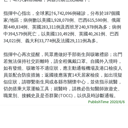
指揮中心指出，全球累計6,742,096例確診，分布於187個國
家/地區；病例數以美國1,928,070例、巴西615,590例、俄羅
斯449,834例、英國283,311例及西班牙240,978例為多；病例
中394,579例死亡，以美國110,492例、英國40,261例、巴西
34,021例、義大利33,774例及法國29,111例為多。
指揮中心再次提醒，民眾應做好手部衛生與咳嗽禮節；出門
若無法保持社交距離時，請全程佩戴口罩。自國外入境時，
如有發燒、咳嗽等不適症狀，應主動通報機場及港口檢疫人
員並配合防疫措施；返國後應落實14天居家檢疫，如出現疑
似症狀，請聯繫衛生局或各縣市關懷中心，並依指示就醫，
切勿搭乘大眾運輸工具；就醫時，請務必告知醫師旅遊史、
職業別、接觸史及是否群聚(TOCC)，以供及時診斷通報。
PublishTime 2020/6/6