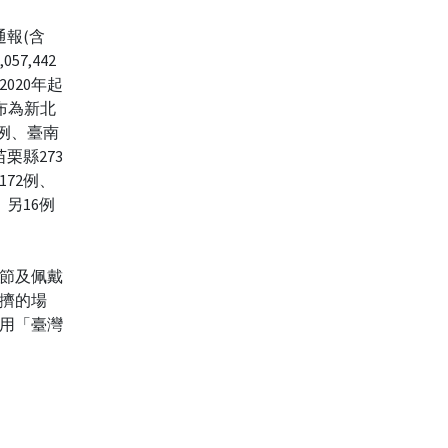
通報(含
57,442
020年起
分布為新北
5例、臺南
栗縣273
172例、
；另16例
節及佩戴
擠的場
用「臺灣