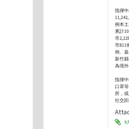
指揮中
11,2
例本土
累計1
市2,2
市81
例、嘉
新竹縣
為境外
指揮中
口罩等
所，或
社交距
Atta
9