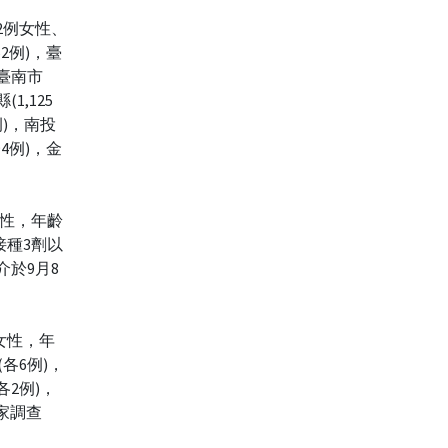
92例女性、
2例)，臺
，臺南市
(1,125
例)，南投
94例)，金
女性，年齡
接種3劑以
介於9月8
女性，年
各6例)，
各2例)，
家調查