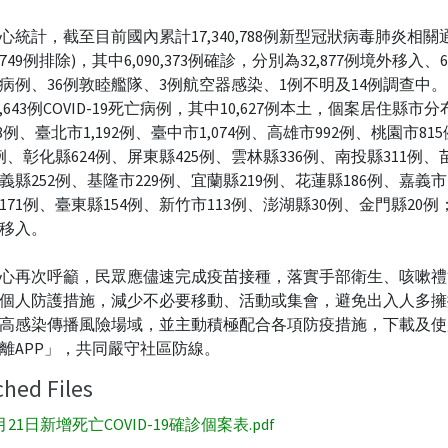
心統計，截至目前國內累計17,340,788例新型冠狀病毒肺炎相關
42,749例排除)，其中6,090,373例確診，分別為32,877例境外移入、6,0
病例、36例敦睦艦隊、3例航空器感染、1例不明及14例調查中。2
0,643例COVID-19死亡病例，其中10,627例本土，個案居住縣市
28例、臺北市1,192例、臺中市1,074例、高雄市992例、桃園市81
1例、彰化縣624例、屏東縣425例、雲林縣336例、南投縣311例、苗
義縣252例、基隆市229例、宜蘭縣219例、花蓮縣186例、嘉義市
171例、臺東縣154例、新竹市113例、澎湖縣30例、金門縣20例
移入。
心再次呼籲，民眾應儘速完成疫苗接種，落實手部衛生、咳嗽禮
個人防護措施，減少不必要移動、活動或集會，避免出入人多擁
高感染傳播風險場域，並主動積極配合各項防疫措施，下載及使
離APP」，共同嚴守社區防線。
ched Files
月21日新增死亡COVID-19確診個案表.pdf