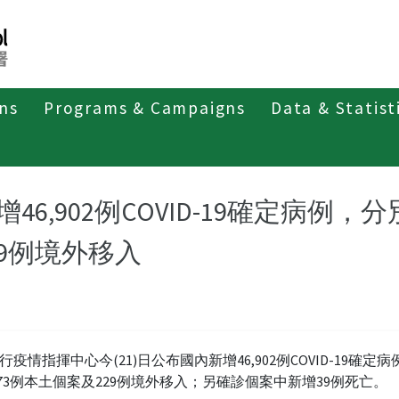
ons
Programs & Campaigns
Data & Statist
紹
第四類法定傳染病
新冠併發重症
新聞稿及疫情訊息
增46,902例COVID-19確定病例，
29例境外移入
行疫情指揮中心今(21)日公布國內新增46,902例COVID-19確定
,673例本土個案及229例境外移入；另確診個案中新增39例死亡。