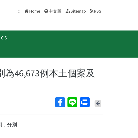
中文版
:::
Home
Sitemap
RSS
ics
新聞稿
分別為46,673例本土個案及
Back
病例，分別