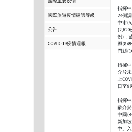
國際重要疫情
指揮中
國際旅遊疫情建議等級
24例
中市(5
公告
(2,6
例)，苗
COVID-19疫情週報
縣(84
門縣(1
指揮中
介於未
上COV
日至9
指揮中
齡介於
中國(
新加坡
中。入