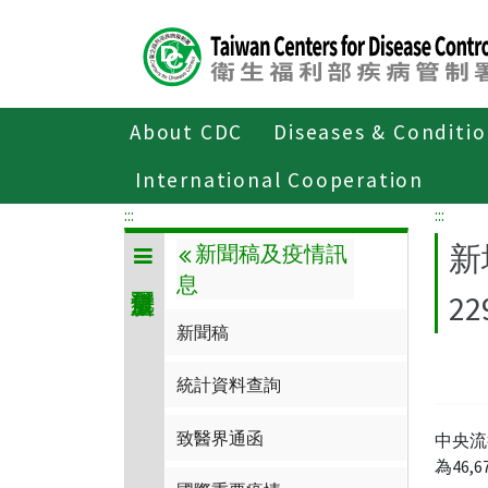
Center
block
ALT+C
About CDC
Diseases & Conditi
Home
傳染病與防疫專題
傳染病介
International Cooperation
:::
:::
新
新聞稿及疫情訊
息
2
新聞稿
統計資料查詢
致醫界通函
中央流
為46