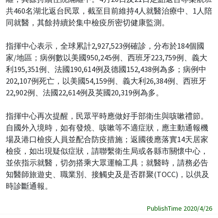
共460名湖北返台民眾，截至目前維持4人就醫治療中、1人陪
同就醫，其餘持續於集中檢疫所密切健康監測。
指揮中心表示，全球累計2,927,523例確診，分布於184個國
家/地區；病例數以美國950,245例、西班牙223,759例、義大
利195,351例、法國190,614例及德國152,438例為多；病例中
202,107例死亡，以美國54,159例、義大利26,384例、西班牙
22,902例、法國22,614例及英國20,319例為多。
指揮中心再次提醒，民眾平時應做好手部衛生與咳嗽禮節。
自國外入境時，如有發燒、咳嗽等不適症狀，應主動通報機
場及港口檢疫人員並配合防疫措施；返國後應落實14天居家
檢疫，如出現疑似症狀，請聯繫衛生局或各縣市關懷中心，
並依指示就醫，切勿搭乘大眾運輸工具；就醫時，請務必告
知醫師旅遊史、職業別、接觸史及是否群聚(TOCC)，以供及
時診斷通報。
PublishTime 2020/4/26