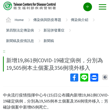
Center
中
block
ALT+C
Home
傳染病與防疫專題
傳染病介紹
第四類法定傳染病
新冠併發重症
新聞稿及疫情訊息
新聞稿
:::
新增19,861例COVID-19確定病例，分別為
19,505例本土個案及356例境外移入
Ba
中央流行疫情指揮中心今(15)日公布國內新增19,861例COVID-
19確定病例，分別為19,505例本土個案及356例境外移入；另
確診個案中新增65例死亡。