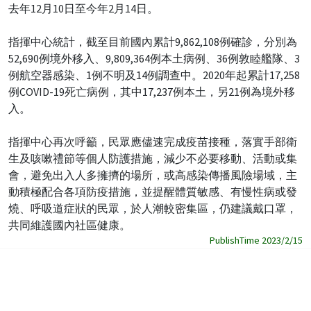
去年12月10日至今年2月14日。
指揮中心統計，截至目前國內累計9,862,108例確診，分別為
52,690例境外移入、9,809,364例本土病例、36例敦睦艦隊、3
例航空器感染、1例不明及14例調查中。2020年起累計17,258
例COVID-19死亡病例，其中17,237例本土，另21例為境外移
入。
指揮中心再次呼籲，民眾應儘速完成疫苗接種，落實手部衛
生及咳嗽禮節等個人防護措施，減少不必要移動、活動或集
會，避免出入人多擁擠的場所，或高感染傳播風險場域，主
動積極配合各項防疫措施，並提醒體質敏感、有慢性病或發
燒、呼吸道症狀的民眾，於人潮較密集區，仍建議戴口罩，
共同維護國內社區健康。
PublishTime 2023/2/15