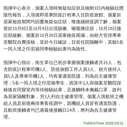
指揮中心表示，個案入境時無疑似症狀且檢附3日內檢驗抗體
陰性報告，入境後即搭乘防疫計程車入住防疫旅館。個案於
居家檢疫期間均回覆無疑似症狀，惟後續經疫調了解，個案
曾於10月8日至10月9日出現咳嗽、喉嚨痛症狀，10月10日後
症狀緩解。個案於10月20日居家檢疫期滿，由校方安排專車
至醫院自費採檢，並於今日確診，目前住院隔離中；其餘5名
一同入境之印尼籍同學檢驗結果均為陰性。
指揮中心指出，衛生單位已初步掌握個案接觸者共15人，包
含防疫計程車司機1人、防疫旅館工作人員3人、校方接待人
員5人及專車司機1人，均有著適當防護，列為自主健康管
理；5名一同入境之印尼籍學生，因其中2人與個案至醫院採
檢後在同寢室內等待檢驗結果，且接觸時未佩戴口罩，故列
為居家隔離對象，另3人列自主健康管理。個案入境航班之機
組人員及前後兩排乘客疫調中，因機組人員皆有適當防護，
且航班接觸者均已過最後接觸日14天，將列為自主健康管
理。
PublishTime 2020/10/21