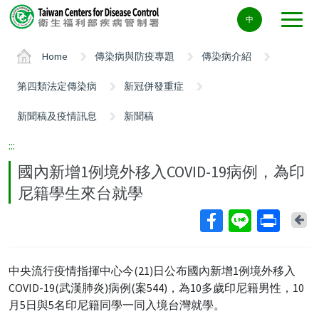
Center
中
block
ALT+C
Home
傳染病與防疫專題
傳染病介紹
第四類法定傳染病
新冠併發重症
新聞稿及疫情訊息
新聞稿
:::
國內新增1例境外移入COVID-19病例，為印
尼籍學生來台就學
Ba
中央流行疫情指揮中心今(21)日公布國內新增1例境外移入
COVID-19(武漢肺炎)病例(案544)，為10多歲印尼籍男性，10
月5日與5名印尼籍同學一同入境台灣就學。