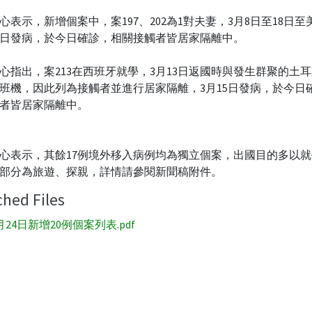
心表示，新增個案中，案197、202為1對夫妻，3月8日至18日至
9日發病，於今日確診，相關接觸者皆居家隔離中。
心指出，案213在西班牙就學，3月13日返國時與發生群聚的土
班機，因此列為接觸者並進行居家隔離，3月15日發病，於今日
者皆居家隔離中。
心表示，其餘17例境外移入病例均為獨立個案，出國目的多以
部分為旅遊、探親，詳情請參閱新聞稿附件。
ched Files
月24日新增20例個案列表.pdf