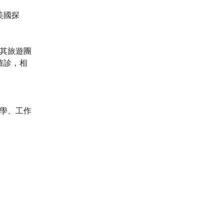
美國探
耳其旅遊團
確診，相
就學、工作