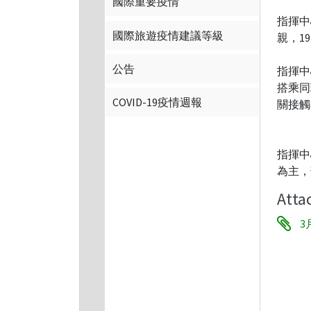
國際重要疫情
指揮中
國際旅遊疫情建議等級
親，1
公告
指揮中
搭乘同
COVID-19疫情週報
關接觸
指揮中
為主，
Atta
3