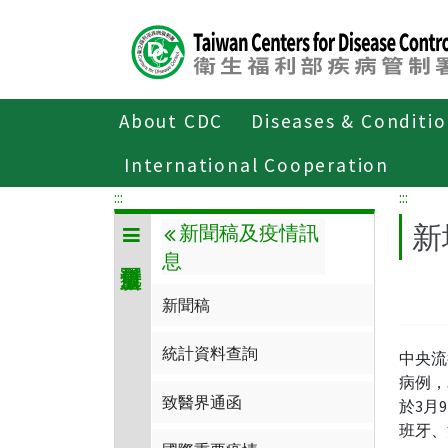
Center
block
ALT+C
About CDC
Diseases & Conditi
Home
傳染病與防疫專題
傳染病介
International Cooperation
:::
:::
新
新聞稿及疫情訊
息
新聞稿
統計資料查詢
中央流
病例，
致醫界通函
於3月
班牙、