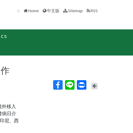
中文版
:::
Home
Sitemap
RSS
ics
新聞稿
工作
Back
)境外移入
發病日介
、印尼、西