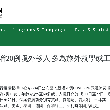
ons
Programs & Campaigns
Data & Statist
紹
第四類法定傳染病
新冠併發重症
新聞稿及疫情訊息
增20例境外移入 多為旅外就學或
行疫情指揮中心今(24)日公布國內新增20例COVID-19(武漢肺炎
為7男13女，年齡介於5至60多歲，入境日介於3月13日至22日，
9日至23日。個案發病前分別有英國、愛爾蘭、義大利、土耳其
法國、美國、泰國、德國、保加利亞、比利時等國活動史。