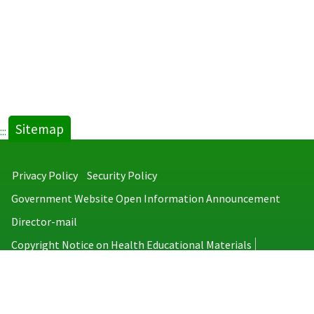
Sitemap
:::
Privacy Policy
Security Policy
Government Website Open Information Announcement
Director-mail
Copyright Notice on Health Educational Materials
Taiwan Centers for Disease Control
No.6, Linsen S. Rd., Jhongjheng District, Taipei City 100008, Taiwan