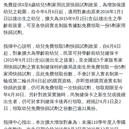
免費提供0至6歲幼兒5劑家用抗原快篩試劑政策，為增加保護
幼兒之範圍，自今年6月6日起，適用對象由原來2016年1月1
日以後出生之幼兒，擴大為2015年9月2日(含)以後出生之學
齡前孩童，可至各快篩實名制販售據點免費領取一份5劑家用
快篩試劑。
指揮中心說明，幼兒免費領取5劑快篩試劑政策，自6月6日
起，對象擴大為學齡前幼兒，民眾可持學齡前幼兒健保卡
(2015年9月2日(含)以後出生之孩童)，至全國近5千家販售家
用快篩試劑之實名制健保特約藥局及衛生所免費領取一份5劑
家用快篩試劑，且此免費領取份數，不會計算入實名制第一
輪或第二輪(6月6日起)的購買資格。亦即曾經購買過實名制
快篩的孩童，仍可再免費領取一次快篩試劑，領取期限至今
年6月30日。另針對政策實施時，尚無健保卡之新生兒或後續
出生者，仍可於拿到健保卡後再行領取。經統計6月1日及2
日，領取幼兒免費快篩試劑之份數已逾21萬份。
指揮中心指出，本次擴大增加對象為：未滿110學年度入學國
小年齡中，出生日期介於2015年9月2日至2015年12月31日