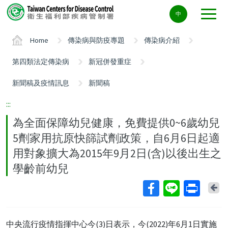
Center
中
block
ALT+C
Home
傳染病與防疫專題
傳染病介紹
第四類法定傳染病
新冠併發重症
新聞稿及疫情訊息
新聞稿
:::
為全面保障幼兒健康，免費提供0~6歲幼兒
5劑家用抗原快篩試劑政策，自6月6日起適
用對象擴大為2015年9月2日(含)以後出生之
學齡前幼兒
Ba
中央流行疫情指揮中心今(3)日表示，今(2022)年6月1日實施