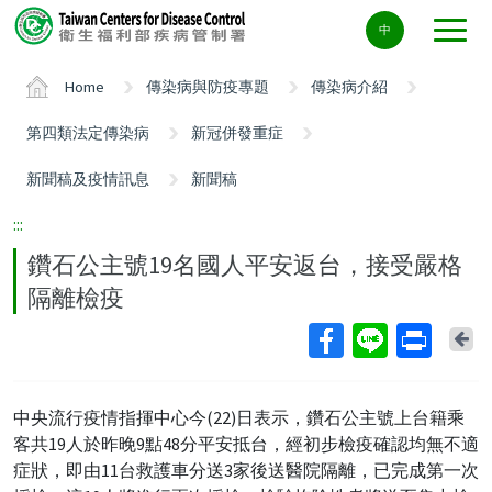
Center
中
block
ALT+C
Home
傳染病與防疫專題
傳染病介紹
第四類法定傳染病
新冠併發重症
新聞稿及疫情訊息
新聞稿
:::
鑽石公主號19名國人平安返台，接受嚴格
隔離檢疫
Ba
中央流行疫情指揮中心今(22)日表示，鑽石公主號上台籍乘
客共19人於昨晚9點48分平安抵台，經初步檢疫確認均無不適
症狀，即由11台救護車分送3家後送醫院隔離，已完成第一次