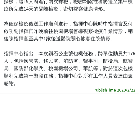
採檢，這19人將進行兩次採檢，檢驗均陰性者將送至集中檢
疫所完成14天的隔離檢疫，密切觀察健康情形。
為確保檢疫後送工作順利進行，指揮中心陳時中指揮官及何
啟功副指揮官昨晚前往桃園機場督導視察檢疫作業情形，稍
後陳指揮官至其中1家後送醫院關心旅客住院情形。
指揮中心指出，本次鑽石公主號包機任務，跨單位動員共176
人，包括疾管署、移民署、消防署、醫事司、防檢局、航警
局、國防部化學兵、桃園機場公司、華航等，對於這次包機
順利完成第一階段任務，指揮中心對所有工作人員表達由衷
感謝。
PublishTime 2020/2/22