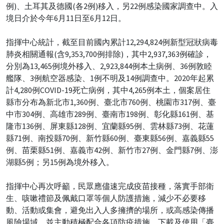
例)、土耳其及德國(各2例)移入，另22例感染國家調查中。入
境日介於今年6月11日至6月12日。
指揮中心統計，截至目前國內累計12,294,824例新型冠狀病毒
肺炎相關通報(含9,353,700例排除)，其中2,937,363例確診，
分別為13,465例境外移入、2,923,844例本土病例、36例敦睦
艦隊、3例航空器感染、1例不明及14例調查中。2020年起累
計4,280例COVID-19死亡病例，其中4,265例本土，個案居住
縣市分布為新北市1,360例、臺北市760例、桃園市317例、臺
中市304例、高雄市289例、臺南市198例、彰化縣161例、基
隆市136例、屏東縣128例、宜蘭縣95例、雲林縣73例、花蓮
縣71例、南投縣70例、新竹縣60例、臺東縣56例、嘉義縣55
例、苗栗縣51例、嘉義市42例、新竹市27例、金門縣7例、澎
湖縣5例；另15例為境外移入。
指揮中心再次呼籲，民眾應儘速完成疫苗接種，落實手部衛
生、咳嗽禮節及佩戴口罩等個人防護措施，減少不必要移
動、活動或集會，避免出入人多擁擠的場所，或高感染傳播
風險場域，並主動積極配合各項防疫措施，下載及使用「臺