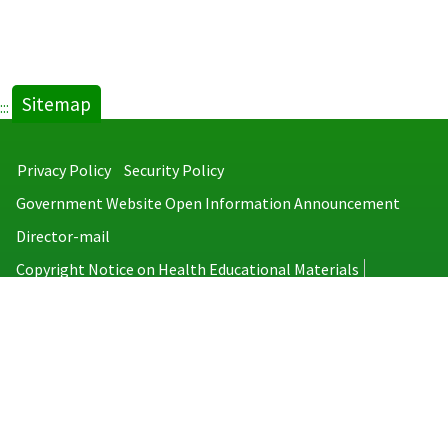
Sitemap
:::
Privacy Policy
Security Policy
Government Website Open Information Announcement
Director-mail
Copyright Notice on Health Educational Materials
Taiwan Centers for Disease Control
No.6, Linsen S. Rd., Jhongjheng District, Taipei City 100008, Taiwan
(R.O.C.)
MAP
TEL：886-2-2395-9825
Copyright © 2026 Taiwan Centers for Disease Control. All rights reserved.