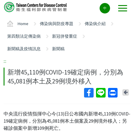
Center
中
block
ALT+C
Home
傳染病與防疫專題
傳染病介紹
第四類法定傳染病
新冠併發重症
新聞稿及疫情訊息
新聞稿
:::
新增45,110例COVID-19確定病例，分別為
45,081例本土及29例境外移入
Ba
中央流行疫情指揮中心今(13)日公布國內新增45,110例COVID-
19確定病例，分別為45,081例本土個案及29例境外移入；另
確診個案中新增109例死亡。