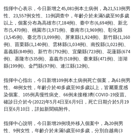
指揮中心表示，今日新增之45,081例本土病例，為21,513例男
性、23,557例女性、11例調查中，年齡介於未滿5歲至90多歲
以上，個案分布為高雄市(7,184例)、臺中市(6,694例)、新北
市(5,470例)、桃園市(3,971例)、臺南市(3,969例)、彰化縣
(3,545例)、臺北市(3,099例)、屏東縣(1,924例)、新竹縣(1,160
例)、苗栗縣(1,140例)、雲林縣(1,034例)、南投縣(1,021例)、
嘉義縣(849例)、新竹市(792例)、宜蘭縣(723例)、花蓮縣(674
例)、基隆市(535例)、嘉義市(518例)、臺東縣(471例)、澎湖
縣(199例)、金門縣(97例)、連江縣(12例)。
指揮中心指出，今日新增109例本土病例死亡個案，為61例男
性、48例女性，年齡介於40多歲至90多歲以上，皆屬重度感
染個案、105例具慢性病史、66例未接種3劑 COVID-19疫苗。
確診日介於今(2022)年5月4日至6月9日，死亡日期介於5月19
日至6月10日，詳如新聞稿附件。
指揮中心說明，今日新增29例境外移入個案中，為20例男
性、9例女性，年齡介於未滿5歲至60多歲，分別自越南(3