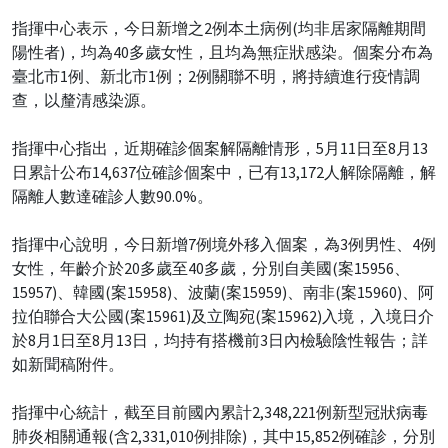
指揮中心表示，今日新增之2例本土病例(均非居家隔離期間
陽性者)，均為40多歲女性，且均為無症狀感染。個案分布為
臺北市1例、新北市1例；2例關聯不明，將持續進行疫情調
查，以釐清感染源。
指揮中心指出，近期確診個案解隔離情形，5月11日至8月13
日累計公布14,637位確診個案中，已有13,172人解除隔離，解
隔離人數達確診人數90.0%。
指揮中心說明，今日新增7例境外移入個案，為3例男性、4例
女性，年齡介於20多歲至40多歲，分別自美國(案15956、
15957)、韓國(案15958)、波蘭(案15959)、南非(案15960)、阿
拉伯聯合大公國(案15961)及立陶宛(案15962)入境，入境日介
於8月1日至8月13日，均持有搭機前3日內檢驗陰性報告；詳
如新聞稿附件。
指揮中心統計，截至目前國內累計2,348,221例新型冠狀病毒
肺炎相關通報(含2,331,010例排除)，其中15,852例確診，分別