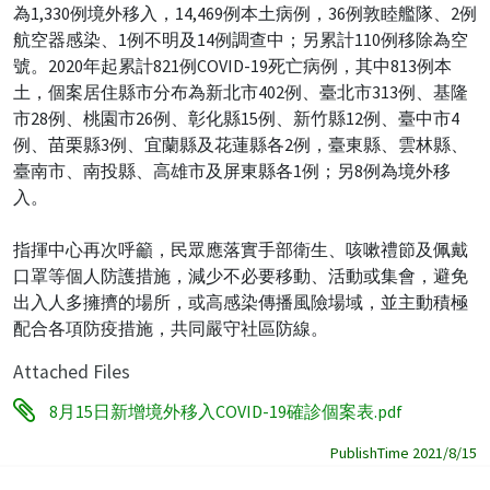
為1,330例境外移入，14,469例本土病例，36例敦睦艦隊、2例
航空器感染、1例不明及14例調查中；另累計110例移除為空
號。2020年起累計821例COVID-19死亡病例，其中813例本
土，個案居住縣市分布為新北市402例、臺北市313例、基隆
市28例、桃園市26例、彰化縣15例、新竹縣12例、臺中市4
例、苗栗縣3例、宜蘭縣及花蓮縣各2例，臺東縣、雲林縣、
臺南市、南投縣、高雄市及屏東縣各1例；另8例為境外移
入。
指揮中心再次呼籲，民眾應落實手部衛生、咳嗽禮節及佩戴
口罩等個人防護措施，減少不必要移動、活動或集會，避免
出入人多擁擠的場所，或高感染傳播風險場域，並主動積極
配合各項防疫措施，共同嚴守社區防線。
Attached Files
8月15日新增境外移入COVID-19確診個案表.pdf
PublishTime 2021/8/15