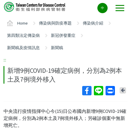
Center
中
block
ALT+C
Home
傳染病與防疫專題
傳染病介紹
第四類法定傳染病
新冠併發重症
新聞稿及疫情訊息
新聞稿
:::
新增9例COVID-19確定病例，分別為2例本
土及7例境外移入
Ba
中央流行疫情指揮中心今(15)日公布國內新增9例COVID-19確
定病例，分別為2例本土及7例境外移入；另確診個案中無新
增死亡。