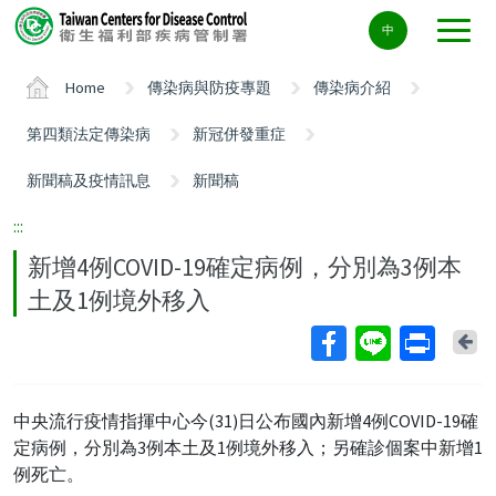
Center
中
block
ALT+C
Home
傳染病與防疫專題
傳染病介紹
第四類法定傳染病
新冠併發重症
新聞稿及疫情訊息
新聞稿
:::
新增4例COVID-19確定病例，分別為3例本
土及1例境外移入
Ba
中央流行疫情指揮中心今(31)日公布國內新增4例COVID-19確
定病例，分別為3例本土及1例境外移入；另確診個案中新增1
例死亡。