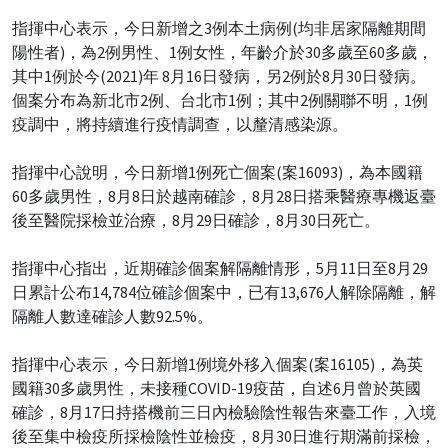
指揮中心表示，今日新增之3例本土病例(均非居家隔離期間
陽性者)，為2例男性、1例女性，年齡介於30多歲至60多歲，
其中1例於今(2021)年 8月16日發病，另2例於8月30日發病。
個案分布為新北市2例、台北市1例；其中2例關聯不明，1例
疫調中，將持續進行疫情調查，以釐清感染源。
指揮中心說明，今日新增1例死亡個案(案16093)，為本國籍
60多歲男性，8月8日於越南確診，8月28日搭乘醫療專機返臺
後至醫院採檢並治療，8月29日確診，8月30日死亡。
指揮中心指出，近期確診個案解隔離情形，5月11日至8月29
日累計公布14,784位確診個案中，已有13,676人解除隔離，解
隔離人數達確診人數92.5%。
指揮中心表示，今日新增1例境外移入個案(案16105)，為英
國籍30多歲男性，未接種COVID-19疫苗，自述6月曾於英國
確診，8月17日持搭機前三日內檢驗陰性報告來臺工作，入境
後至集中檢疫所採檢陰性並檢疫，8月30日進行期滿前採檢，