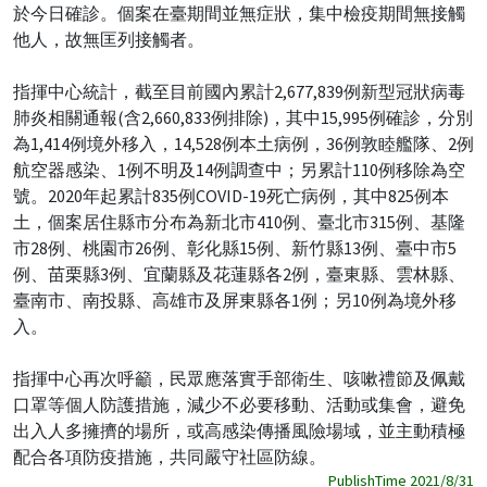
於今日確診。個案在臺期間並無症狀，集中檢疫期間無接觸
他人，故無匡列接觸者。
指揮中心統計，截至目前國內累計2,677,839例新型冠狀病毒
肺炎相關通報(含2,660,833例排除)，其中15,995例確診，分別
為1,414例境外移入，14,528例本土病例，36例敦睦艦隊、2例
航空器感染、1例不明及14例調查中；另累計110例移除為空
號。2020年起累計835例COVID-19死亡病例，其中825例本
土，個案居住縣市分布為新北市410例、臺北市315例、基隆
市28例、桃園市26例、彰化縣15例、新竹縣13例、臺中市5
例、苗栗縣3例、宜蘭縣及花蓮縣各2例，臺東縣、雲林縣、
臺南市、南投縣、高雄市及屏東縣各1例；另10例為境外移
入。
指揮中心再次呼籲，民眾應落實手部衛生、咳嗽禮節及佩戴
口罩等個人防護措施，減少不必要移動、活動或集會，避免
出入人多擁擠的場所，或高感染傳播風險場域，並主動積極
配合各項防疫措施，共同嚴守社區防線。
PublishTime 2021/8/31