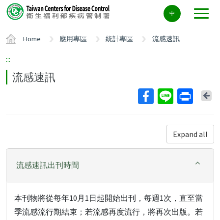
Center
中
block
ALT+C
Home
應用專區
統計專區
流感速訊
:::
流感速訊
Ba
Expand all
流感速訊出刊時間
本刊物將從每年10月1日起開始出刊，每週1次，直至當
季流感流行期結束；若流感再度流行，將再次出版。若