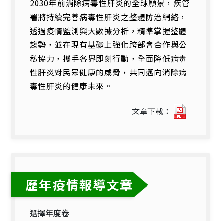
2030年前消除病毒性肝炎的全球願景，疾管
署將持續完善病毒性肝炎之整體防治網絡，
透過疫情監測與大數據分析，精準掌握整體
趨勢，並在現有基礎上強化跨部會合作與公
私協力，攜手各界即刻行動，全面降低病毒
性肝炎對民眾健康的威脅，共同邁向消除病
毒性肝炎的健康未來。
2026
文章下載：
世
界
肝
炎
日.pdf(
開
歷年疫情報導文章
新
視
選擇年度卷
窗)