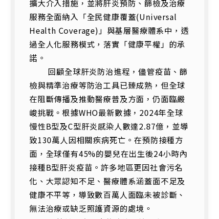
擴大介入措施，並將肝炎預防、篩檢及治療
服務全面納入「全民健康覆蓋(Universal
Health Coverage)」與基層醫療體系中，透
過全人化服務模式，落實「健康平權」的承
諾。
回顧全球肝炎防治進程，儘管疫苗、篩
檢與精準治療等防治工具已臻成熟，但全球
在阻斷傳播及推動醫療普及方面，仍面臨嚴
峻挑戰。根據WHO最新數據，2024年全球
慢性B型及C型肝炎感染人數達2.87億，並導
致130萬人因相關疾病死亡。在預防接種方
面，全球僅有45%的嬰兒在出生後24小時內
接種B型肝炎疫苗。許多地區更因社會污名
化、大眾認知不足、醫療體系涵蓋面不足及
健康不平等，導致數百萬人面臨未被診斷、
無法治療或缺乏照護資源的處境。