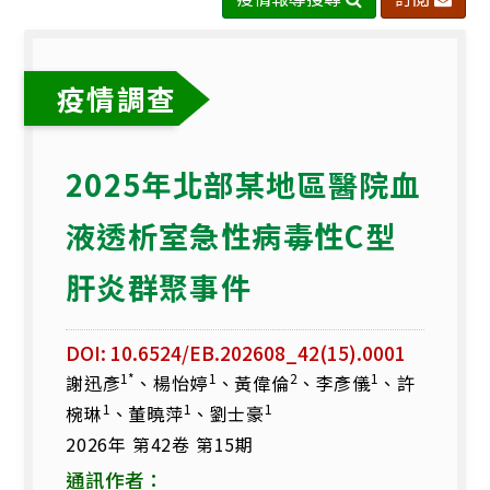
卷
第
15
疫情調查
期.pdf(另
開
新
2025年北部某地區醫院血
分
液透析室急性病毒性C型
頁)
肝炎群聚事件
DOI: 10.6524/EB.202608_42(15).0001
1*
1
2
1
謝迅彥
、楊怡婷
、黃偉倫
、李彥儀
、許
1
1
1
椀琳
、董曉萍
、劉士豪
2026年 第42卷 第15期
通訊作者：