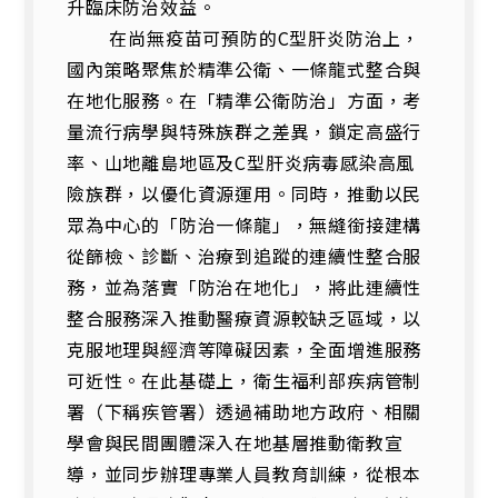
升臨床防治效益。
在尚無疫苗可預防的C型肝炎防治上，
國內策略聚焦於精準公衛、一條龍式整合與
在地化服務。在「精準公衛防治」方面，考
量流行病學與特殊族群之差異，鎖定高盛行
率、山地離島地區及C型肝炎病毒感染高風
險族群，以優化資源運用。同時，推動以民
眾為中心的「防治一條龍」，無縫銜接建構
從篩檢、診斷、治療到追蹤的連續性整合服
務，並為落實「防治在地化」，將此連續性
整合服務深入推動醫療資源較缺乏區域，以
克服地理與經濟等障礙因素，全面增進服務
可近性。在此基礎上，衛生福利部疾病管制
署（下稱疾管署）透過補助地方政府、相關
學會與民間團體深入在地基層推動衛教宣
導，並同步辦理專業人員教育訓練，從根本