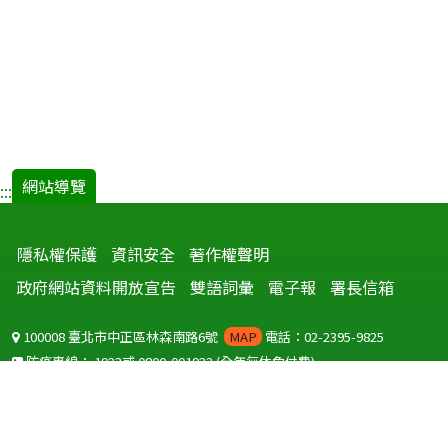
網站導覽
:::
隱私權保護
資訊安全
著作權聲明
政府網站資料開放宣告
雙語詞彙
電子報
署長信箱
100008 臺北市中正區林森南路6號
MAP
電話：02-2395-9825
防疫專線：
1922
或
0800-001922
(全年無休免付費)
聽語障服務免付費傳真：
0800-655955
國外可撥打
+886-800-001922
(自國外撥打回國須自付國際電話費用)
Copyright © 2026 衛生福利部 疾病管制署. All rights reserved.