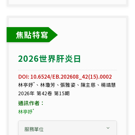
北
部
某
地
區
焦點特寫
醫
院
血
2026世界肝炎日
液
透
析
DOI: 10.6524/EB.202608_42(15).0002
室
*
林亭妤
、林瓊芳、張雅姿、陳主慈、楊靖慧
急
2026年 第42卷 第15期
性
通訊作者：
病
毒
*
林亭妤
性
C
服務單位
型