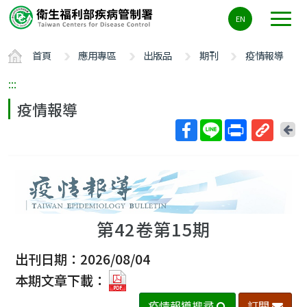
主
EN
要
內
首頁
應用專區
出版品
期刊
疫情報導
容
區
:::
ALT+C
疫情報導
回
上
取
一
得
頁
短
網
址
第42卷第15期
出刊日期：2026/08/04
第
本期文章下載：
42
疫情報導搜尋
訂閱