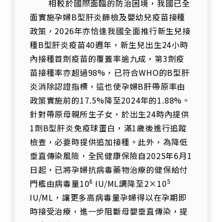
相較於國際面臨的防治困境，我國已全
面實施孕婦B型肝炎篩檢及嬰幼兒疫苗接種
政策，2026年亦恰逢我國全面推行新生兒接
種B型肝炎疫苗40週年，新生兒出生24小時
內接種首劑疫苗的覆蓋率逾九成，第3劑疫
苗接種率亦超過98%，已符合WHO的B型肝
炎消除認證指標，這也使孕婦B肝帶原率由
政策實施前的17.5%降至2024年的1.88%。
針對帶原母親所生子女，於出生24時內提供
1劑B型肝炎免疫球蛋白，滿1歲後進行追蹤
檢查，必要時提供追加接種。此外，為降低
垂直傳染風險，全民健康保險自2025年6月1
日起，已將孕婦抗病毒藥物治療的健保給付
6
5
門檻由病毒量10
IU/ML調降至2×10
IU/ML，讓更多高病毒量孕婦得以在孕期即
時接受治療，進一步阻斷母嬰垂直傳染，提