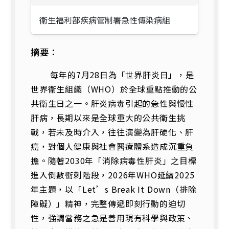
肝
衛生福利部疾病管制署急性傳染病組
炎
群
聚
摘要：
事
件.pdf(
每年的7月28日為「世界肝炎日」，是
開
世界衛生組織（WHO）於全球重點推動的公
新
共衛生日之一。肝炎病毒引起的急性與慢性
視
肝病，長期以來是全球重大的公共衛生挑
窗)
戰，若未及時介入，往往演變為肝硬化、肝
癌，對個人健康與社會醫療體系造成沉重負
擔。隨著2030年「消除病毒性肝炎」之目標
進入倒數衝刺階段，2026年WHO延續2025
年主題，以「Let’s Break It Down（排除
障礙）」精神，完整傳遞即刻行動的迫切
性，強調當務之急是善用現有科學與政策、