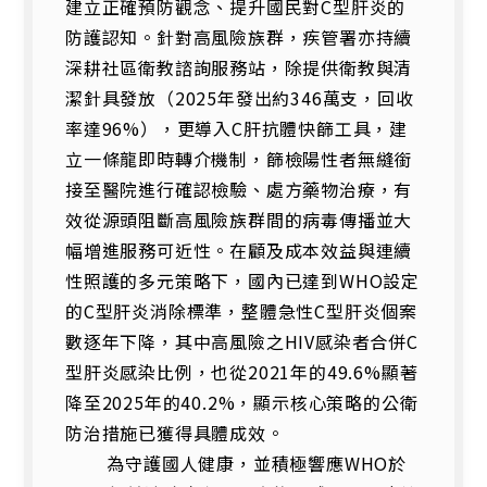
建立正確預防觀念、提升國民對C型肝炎的
防護認知。針對高風險族群，疾管署亦持續
深耕社區衛教諮詢服務站，除提供衛教與清
潔針具發放（2025年發出約346萬支，回收
率達96%），更導入C肝抗體快篩工具，建
立一條龍即時轉介機制，篩檢陽性者無縫銜
接至醫院進行確認檢驗、處方藥物治療，有
效從源頭阻斷高風險族群間的病毒傳播並大
幅增進服務可近性。在顧及成本效益與連續
性照護的多元策略下，國內已達到WHO設定
的C型肝炎消除標準，整體急性C型肝炎個案
數逐年下降，其中高風險之HIV感染者合併C
型肝炎感染比例，也從2021年的49.6%顯著
降至2025年的40.2%，顯示核心策略的公衛
防治措施已獲得具體成效。
為守護國人健康，並積極響應WHO於