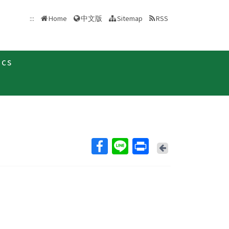
中文版
:::
Home
Sitemap
RSS
ics
Back