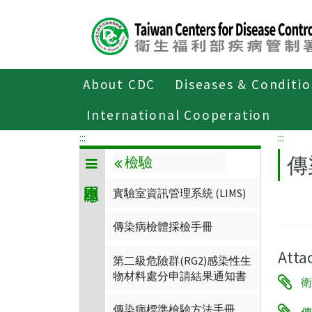
Center
block
ALT+C
About CDC
Diseases & Conditi
Home
應用專區
檢驗
傳染病檢
International Cooperation
:::
:::
傳
檢驗
實驗室資訊管理系統 (LIMS)
傳染病檢體採檢手冊
Atta
第二級危險群(RG2)感染性生
物材料處分申請結果通知書
衛
傳染病標準檢驗方法手冊
傳