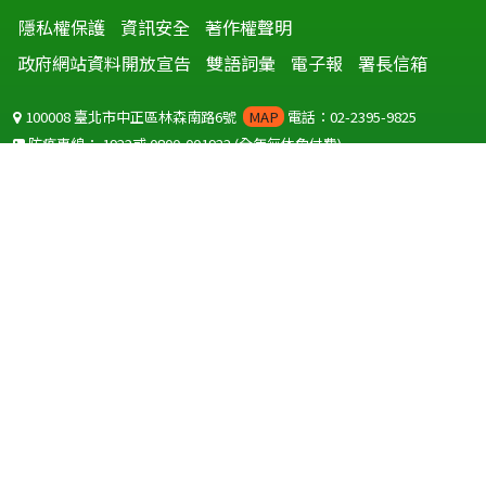
隱私權保護
資訊安全
著作權聲明
政府網站資料開放宣告
雙語詞彙
電子報
署長信箱
100008 臺北市中正區林森南路6號
MAP
電話：02-2395-9825
防疫專線：
1922
或
0800-001922
(全年無休免付費)
聽語障服務免付費傳真：
0800-655955
國外可撥打
+886-800-001922
(自國外撥打回國須自付國際電話費用)
Copyright © 2026 衛生福利部 疾病管制署. All rights reserved.
本網站建議使用 IE10 以上版本瀏覽器及以1920x1080解析度，以獲得最
佳瀏覽體驗。
為提供使用者有文書軟體選擇的權利，本網站提供ODF開放文件格式，
建議您安裝免費開源軟體
(https://www.ndc.gov.tw/cp.aspx?
n=32A75A78342B669D)
或以您慣用的軟體開啟文件。