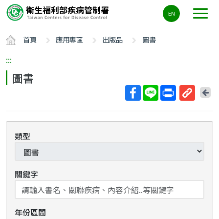
主
EN
要
內
首頁
應用專區
出版品
圖書
容
區
:::
ALT+C
圖書
回
上
取
一
得
頁
短
類型
網
址
關鍵字
年份區間