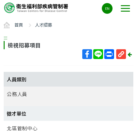
主
EN
要
內
首頁
人才招募
容
區
:::
ALT+C
檢視招募項目
回
上
取
一
得
頁
短
人員類別
網
址
公務人員
徵才單位
北區管制中心