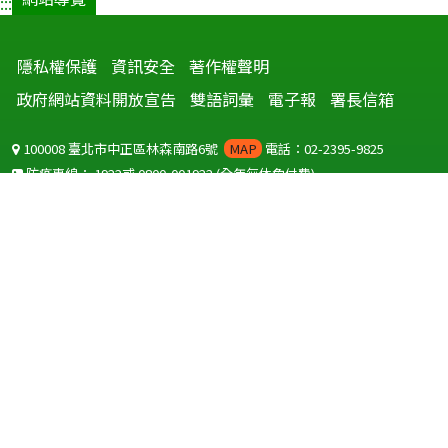
:::
隱私權保護
資訊安全
著作權聲明
政府網站資料開放宣告
雙語詞彙
電子報
署長信箱
100008 臺北市中正區林森南路6號
MAP
電話：02-2395-9825
防疫專線：
1922
或
0800-001922
(全年無休免付費)
聽語障服務免付費傳真：
0800-655955
國外可撥打
+886-800-001922
(自國外撥打回國須自付國際電話費用)
Copyright © 2026 衛生福利部 疾病管制署. All rights reserved.
本網站建議使用 IE10 以上版本瀏覽器及以1920x1080解析度，以獲得最
佳瀏覽體驗。
為提供使用者有文書軟體選擇的權利，本網站提供ODF開放文件格式，
建議您安裝免費開源軟體
(https://www.ndc.gov.tw/cp.aspx?