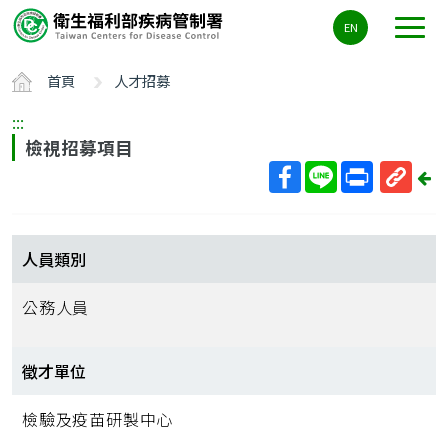
主
EN
要
內
首頁
人才招募
容
區
:::
ALT+C
檢視招募項目
回
上
取
一
得
頁
短
人員類別
網
址
公務人員
徵才單位
檢驗及疫苗研製中心