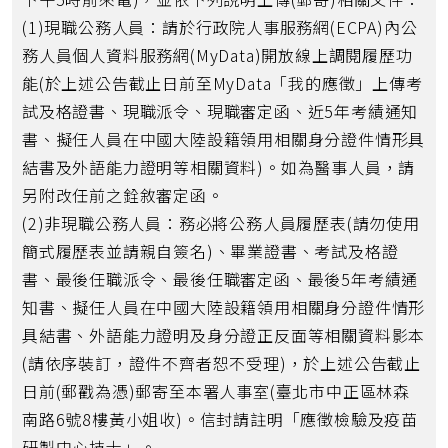
(1)現職公務人員：請於行政院人事服務網(ECPA)內公
務人員個人資料服務網(MyData)開放線上調閱履歷功
能(於上述公告截止日前至MyData「我的應徵」上傳考
試及格證書、現職派令、現職審定函、近5年考績通知
書、擬任人員在中國大陸設籍領用相關身分證件情形具
結書及外語能力證明等相關資料)。如為醫事人員，請
另附改任前之銓敘審定函。
(2)非現職公務人員：務必將公務人員履歷表(請勿使用
簡式履歷表並請親自簽名)、畢業證書、考試及格證
書、最後任職派令、最後任職審定函、最後5年考績通
知書、擬任人員在中國大陸設籍領用相關身分證件情形
具結書、外語能力證明及身分證正反面等相關資料影本
(請依序裝訂，證件不齊者恕不受理)，於上述公告截止
日前(郵戳為憑)郵寄至本署人事室(臺北市中正區林森
南路6號8樓黃小姐收)。信封請註明「應徵檢驗及疫苗
研製中心技士」。