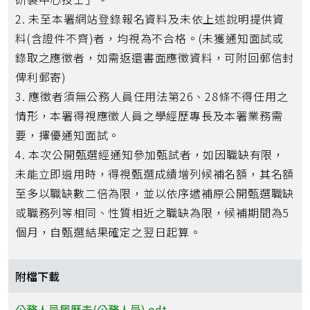
2. 未至本署網站登錄報名資料及未依上述說明提供資
料(含證件不齊)者，均視為不合格。(未獲通知面試或
錄取之應徵者，如需返還書面應徵資料，可附回郵信封
俾利郵寄)
3. 應徵者須無公務人員任用法第26、28條不得任用之
情形，本署得視應徵人員之學經歷專長及本署業務需
要，擇優通知面試。
4. 本次公開甄選經通知參加甄試者，如因職缺有限，
未能立即遴用時，得視甄選成績增列候補名額，其名額
至多以職缺數二倍為限，並以依序遞補原公開甄選職缺
或職務列等相同、性質相近之職缺為限，候補期間為5
個月，自甄選結果確定之翌日起算。
附檔下載
公務人員履歷表(公務人員).odt