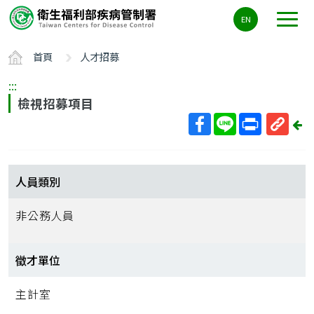
主
EN
要
內
首頁
人才招募
容
區
:::
ALT+C
檢視招募項目
回
上
取
一
得
頁
短
人員類別
網
址
非公務人員
徵才單位
主計室