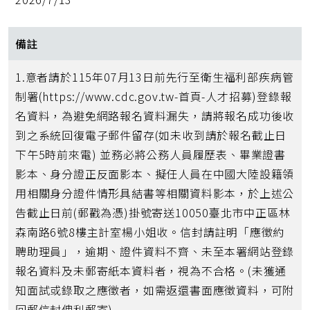
備註
1.意者請於115年07月13日前先行至衛生福利部疾病管
制署(https://www.cdc.gov.tw-首頁-人才招募)登錄報
名資料，為避免網路報名資料漏失，請將報名成功後收
到之系統回復電子郵件留存(如未收到請於報名截止日
下午5時前來電) 並務必將公務人員履歷表、畢業證書
影本、身分證正反面影本、擬任人員在中國大陸設籍領
用相關身分證件情形具結書等相關資料影本，於上述公
告截止日前(郵戳為憑)掛號寄送10050臺北市中正區林
森南路6號8樓主計室楊小姐收。信封請註明「應徵約
聘助理員」，逾期、證件資料不齊、未至本署網站登錄
報名資料及未郵寄紙本資料者，視為不合格。(未獲通
知面試或錄取之應徵者，如需返還書面應徵資料，可附
回郵信封俾利郵寄)