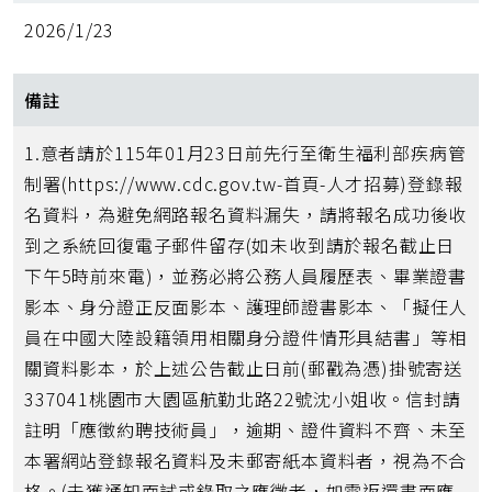
2026/1/23
備註
1.意者請於115年01月23日前先行至衛生福利部疾病管
制署(https://www.cdc.gov.tw-首頁-人才招募)登錄報
名資料，為避免網路報名資料漏失，請將報名成功後收
到之系統回復電子郵件留存(如未收到請於報名截止日
下午5時前來電)，並務必將公務人員履歷表、畢業證書
影本、身分證正反面影本、護理師證書影本、「擬任人
員在中國大陸設籍領用相關身分證件情形具結書」等相
關資料影本，於上述公告截止日前(郵戳為憑)掛號寄送
337041桃園市大園區航勤北路22號沈小姐收。信封請
註明「應徵約聘技術員」，逾期、證件資料不齊、未至
本署網站登錄報名資料及未郵寄紙本資料者，視為不合
格。(未獲通知面試或錄取之應徵者，如需返還書面應