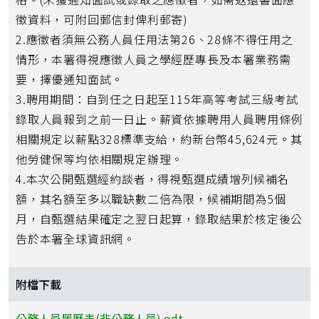
徵資料，可附回郵信封俾利郵寄)
2.應徵者須無公務人員任用法第26、28條不得任用之
情形，本署得視應徵人員之學經歷專長及本署業務需
要，擇優通知面試。
3.聘用期間：自到任之日起至115年高等考試三級考試
錄取人員報到之前一日止。薪資依據聘用人員聘用條例
相關規定以薪點328標準支給，約新台幣45,624元。其
他勞健保等均依相關規定辦理。
4.本次公開甄選經約談者，得視甄選成績增列候補名
額，其名額至多以職缺數二倍為限，候補期間為5個
月，自甄選結果確定之翌日起算，錄取結果於核定後公
告於本署全球資訊網。
附檔下載
公務人員履歷表(非公務人員).odt