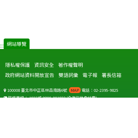
網站導覽
:::
隱私權保護
資訊安全
著作權聲明
政府網站資料開放宣告
雙語詞彙
電子報
署長信箱
100008 臺北市中正區林森南路6號
MAP
電話：02-2395-9825
防疫專線：
1922
或
0800-001922
(全年無休免付費)
聽語障服務免付費傳真：
0800-655955
國外可撥打
+886-800-001922
(自國外撥打回國須自付國際電話費用)
Copyright © 2026 衛生福利部 疾病管制署. All rights reserved.