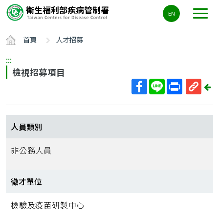
主
EN
要
內
首頁
人才招募
容
區
:::
ALT+C
檢視招募項目
回
上
取
一
得
頁
短
人員類別
網
址
非公務人員
徵才單位
檢驗及疫苗研製中心