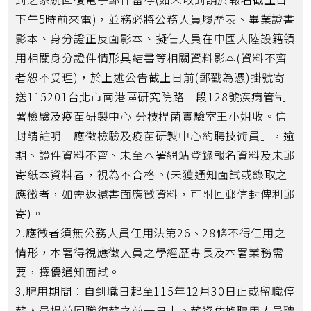
下午5時前來電)，並務必將公務人員履歷表、畢業證書
影本、身分證正反面影本、擬任人員在中國大陸設籍領
用相關身分證件情形具結書等相關資料影本(資料不齊
者恕不受理)，於上述公告截止日前(郵戳為憑)掛號寄
送115201台北市南港區研究院路二段128號疾病管制
署檢驗及疫苗研製中心 分枝桿菌實驗室王小姐收。信
封請註明「應徵檢驗及疫苗研製中心約聘技術員」，逾
期、證件資料不齊、未至本署網站登錄報名資料及未郵
寄紙本資料者，視為不合格。(未獲通知面試或錄取之
應徵者，如需返還書面應徵資料，可附回郵信封俾利郵
寄)。
2.應徵者須無公務人員任用法第26、28條不得任用之
情形，本署得視應徵人員之學經歷專長及本署業務需
要，擇優通知面試。
3.聘用期間：自到職日起至115年12月30日止或留職停
薪人員提前回職復薪之前一日止。薪資依據聘用人員聘