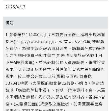
2025/4/17
備註
1.意者請於114年04月17日前先行至衛生福利部疾病管
制署(https://www.cdc.gov.tw-首頁-人才招募)登錄報
名資料，為避免網路報名資料漏失，請將報名成功後收
到之系統回復電子郵件留存(如未收到請於報名截止日
下午5時前來電)，並務必將公務人員履歷表、畢業證書
影本、身分證正反面影本、護理師證書影本等相關資料
影本，於上述公告截止日前(郵戳為憑)掛號寄送
337041桃園市大園區航勤北路22號劉小姐收。信封請
註明「應徵約聘技術員」，逾期、證件資料不齊、未至
本署網站登錄報名資料及未郵寄紙本資料者，視為不合
格。(未獲通知面試或錄取之應徵者，如需返還書面應
徵資料，可附回郵信封俾利郵寄)