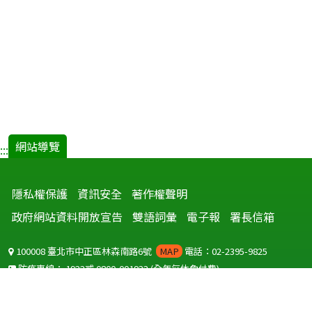
網站導覽
:::
隱私權保護
資訊安全
著作權聲明
政府網站資料開放宣告
雙語詞彙
電子報
署長信箱
100008 臺北市中正區林森南路6號
MAP
電話：02-2395-9825
防疫專線：
1922
或
0800-001922
(全年無休免付費)
聽語障服務免付費傳真：
0800-655955
國外可撥打
+886-800-001922
(自國外撥打回國須自付國際電話費用)