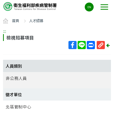
主
EN
要
內
首頁
人才招募
容
區
:::
ALT+C
檢視招募項目
回
上
取
一
得
頁
短
人員類別
網
址
非公務人員
徵才單位
北區管制中心