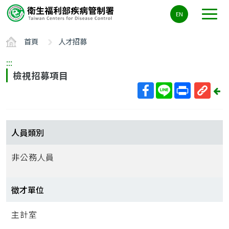
主
EN
要
內
首頁
人才招募
容
區
:::
ALT+C
檢視招募項目
回
上
取
一
得
頁
短
人員類別
網
址
非公務人員
徵才單位
主計室