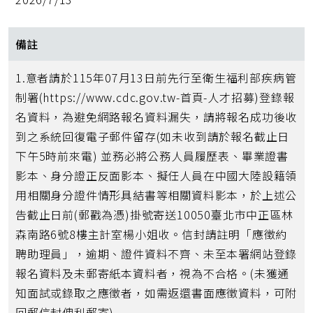
備註
1.意者請於115年07月13日前先行至衛生福利部疾病管
制署(https://www.cdc.gov.tw-首頁-人才招募)登錄報
名資料，為避免網路報名資料漏失，請將報名成功後收
到之系統回復電子郵件留存(如未收到請於報名截止日
下午5時前來電) 並務必將公務人員履歷表、畢業證書
影本、身分證正反面影本、擬任人員在中國大陸設籍領
用相關身分證件情形具結書等相關資料影本，於上述公
告截止日前(郵戳為憑)掛號寄送10050臺北市中正區林
森南路6號8樓主計室楊小姐收。信封請註明「應徵約
聘助理員」，逾期、證件資料不齊、未至本署網站登錄
報名資料及未郵寄紙本資料者，視為不合格。(未獲通
知面試或錄取之應徵者，如需返還書面應徵資料，可附
回郵信封俾利郵寄)