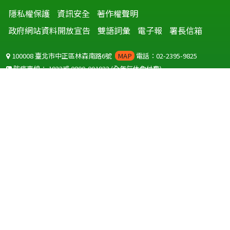
隱私權保護
資訊安全
著作權聲明
政府網站資料開放宣告
雙語詞彙
電子報
署長信箱
100008 臺北市中正區林森南路6號
MAP
電話：02-2395-9825
防疫專線：
1922
或
0800-001922
(全年無休免付費)
聽語障服務免付費傳真：
0800-655955
國外可撥打
+886-800-001922
(自國外撥打回國須自付國際電話費用)
Copyright © 2026 衛生福利部 疾病管制署. All rights reserved.
本網站建議使用 IE10 以上版本瀏覽器及以1920x1080解析度，以獲得最
佳瀏覽體驗。
為提供使用者有文書軟體選擇的權利，本網站提供ODF開放文件格式，
建議您安裝免費開源軟體
(https://www.ndc.gov.tw/cp.aspx?
n=32A75A78342B669D)
或以您慣用的軟體開啟文件。