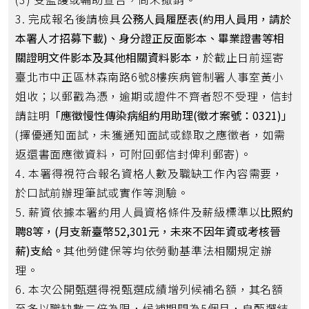
3. 完成報名後請檢具
公務人員履歷表(約用人員用，請於
本署人才招募下載)、身分證正反面影本、畢業證書等相
關證明文件影本及其他相關資料影本，
於截止日前逕寄
臺北市中正區林森南路6號8樓疾病管制署人事室黃小
姐收；以郵戳為憑，逾期或證件不齊者恕不受理，信封
請註明
「應徵慢性傳染病組約用助理(徵才案號：0321)」
(擇優通知面試，未獲通知面試或錄取之應徵者，如需
返還書面應徵資料，可附回郵信封俾利郵寄)。
4. 本署得視符合報名資格人數及職缺工作內容需要，
於口試前辦理筆試或實作等測驗。
5. 薪資依據本署約用人員資格條件及薪級標準以
比照約
聘8等，(月支新臺幣52,301元，未來不因年資或考核晉
薪)支給。
其他勞健保等均依勞動基準法相關規定辦
理。
6. 本次公開甄選得視甄選成績增列候補名額，其名額
至多以職缺數二倍為限，候補期間為5個月，自甄選結