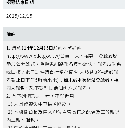
招募結束日期
2025/12/15
備註
1. 請於
114年12月15日前
於本署網站
http://www.cdc.gov.tw/首頁「人才招募」登錄履歷
參加公開甄選。為避免網路報名資料漏失，報名成功系
統回復之電子郵件請自行留存備查(未收到郵件請於報
名截止日下午5時前來電)；
如未於本署網站登錄者，視
同未報名
，恕不受理其他個別方式報名。
2. 有下列情形之一者，不得僱用：
(1) 未具或喪失中華民國國籍。
(2) 本機關首長及用人單位主管長官之配偶及三等親以
內血親、姻親。
(3) 受監護或輔助宣告，尚未撤銷。