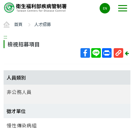
主
EN
要
內
首頁
人才招募
容
區
:::
ALT+C
檢視招募項目
回
上
取
一
得
頁
短
人員類別
網
址
非公務人員
徵才單位
慢性傳染病組