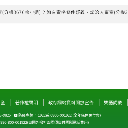
(分機3676余小姐) 2.如有資格條件疑義，請洽人事室(分機3
安全
著作權聲明
政府網站資料開放宣告
雙語詞彙
-9825
防疫專線：
1922
或
0800-001922
(全年無休免付費)
+886-800-001922
(自國外撥打回國須自付國際電話費用)