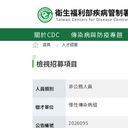
主
要
內
容
區
關於CDC
傳染病與防疫專題
ALT+C
首頁
人才招募
:::
檢視招募項目
非公務人員
人員類別
慢性傳染病組
徵才單位
2026095
公告編號