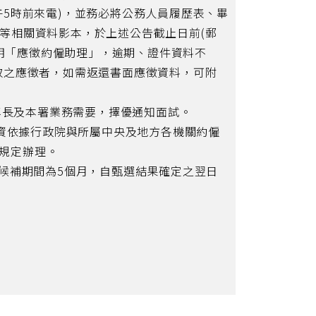
5時前來電)，並務必將公務人員履歷表、畢
等相關資料影本，於上述公告截止日前(郵
註明「應徵約僱助理」，逾期、證件資料不
取之應徵者，如需返還書面應徵資料，可附
專長及本署業務需要，擇優通知面試。
薪資依據行政院與所屬中央及地方各機關約僱
關規定辦理。
候補期間為5個月，自甄選結果確定之翌日