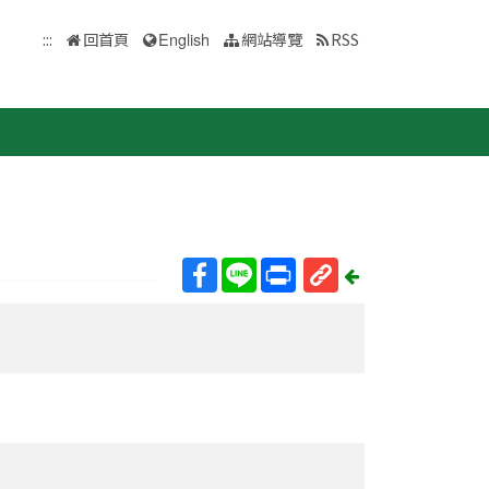
:::
回首頁
English
網站導覽
RSS
回
上
取
一
得
頁
短
網
址