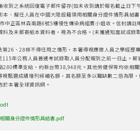
後收到之系統回復電子郵件留存(如未收到請於報名截止日下午
影本、擬任人員在中國大陸設籍領用相關身分證件情形具結書
臺北市中正區林森南路6號5樓慢性傳染病組賈小姐收。信封請
資料及未郵寄紙本資料者，視為不合格。(未獲通知面試或錄
法第26、28條不得任用之情形，本署得視應徵人員之學經歷
起至115年公務人員普通考試錄取人員分配報到之前一日止。
280標準支給，約新台幣38,948元。其他勞健保等均依相
，得視甄選成績增列候補名額，其名額至多以職缺數二倍為限，
告於本署全球資訊網。
odt
關身分證件情形具結書.pdf