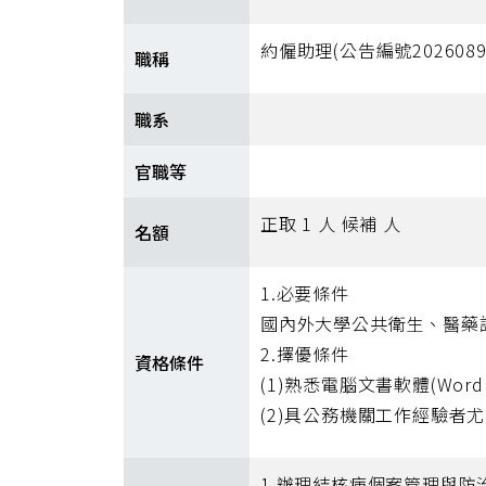
約僱助理(公告編號202608
職稱
職系
官職等
正取 1 人 候補 人
名額
1.必要條件
國內外大學公共衛生、醫藥
2.擇優條件
資格條件
(1)熟悉電腦文書軟體(Word、
(2)具公務機關工作經驗者
1.辦理結核病個案管理與防