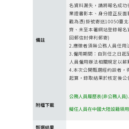
名資料漏失，請將報名成功
業證書影本、身分證正反面
戳為憑)掛號寄送10050
齊、未至本署網站登錄報名
回郵信封俾利郵寄)
備註
2.應徵者須無公務人員任用
3.僱用期間：自到任之日
人員僱用辦法相關規定以薪點
4.本次公開甄選經約談者
起算，錄取結果於核定後公
公務人員履歷表(非公務人員).
附檔下載
擬任人員在中國大陸設籍領用相
甄選結果