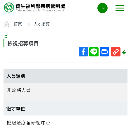
主
EN
要
內
首頁
人才招募
容
區
:::
ALT+C
檢視招募項目
回
上
取
一
得
頁
短
人員類別
網
址
非公務人員
徵才單位
檢驗及疫苗研製中心