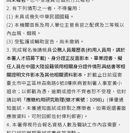
2. 有下列情形之一者，不得僱用：
(1) 未具或喪失中華民國國籍。
(2) 本機關首長及用人單位主管長官之配偶及三等親以
內血親、姻親。
(3) 受監護或輔助宣告，尚未撤銷。
3. 完成報名後請檢具
公務人員履歷表(約用人員用，請於
本署人才招募下載)、身分證正反面影本、畢業證書、擬
任人員在中國大陸設籍領用相關身分證件情形具結書等相
關證明文件影本及其他相關資料影本，
於截止日前逕寄
臺北市中正區林森南路6號8樓疾病管制署人事室黃小
姐收；以郵戳為憑，逾期或證件不齊者恕不受理，信封
請註明
「應徵約用研究助理(徵才案號：1098)」
(擇優通
知面試，未獲通知面試或錄取之應徵者，如需返還書面
應徵資料，可附回郵信封俾利郵寄)。
4. 本署得視符合報名資格人數及職缺工作內容需要，
於口試前辦理筆試或實作等測驗。