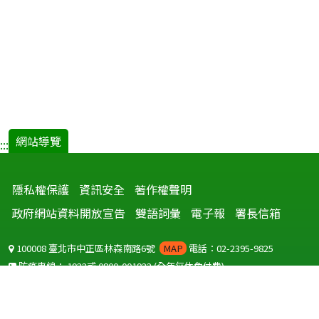
網站導覽
:::
隱私權保護
資訊安全
著作權聲明
政府網站資料開放宣告
雙語詞彙
電子報
署長信箱
100008 臺北市中正區林森南路6號
MAP
電話：02-2395-9825
防疫專線：
1922
或
0800-001922
(全年無休免付費)
聽語障服務免付費傳真：
0800-655955
國外可撥打
+886-800-001922
(自國外撥打回國須自付國際電話費用)