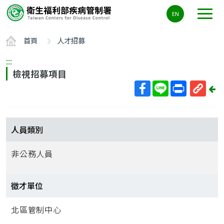
主
EN
要
內
首頁
人才招募
容
區
:::
ALT+C
檢視招募項目
回
上
取
一
得
頁
短
人員類別
網
址
非公務人員
徵才單位
北區管制中心