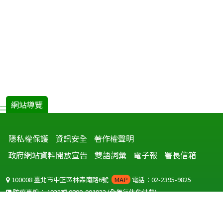
網站導覽
:::
隱私權保護
資訊安全
著作權聲明
政府網站資料開放宣告
雙語詞彙
電子報
署長信箱
100008 臺北市中正區林森南路6號
MAP
電話：02-2395-9825
防疫專線：
1922
或
0800-001922
(全年無休免付費)
聽語障服務免付費傳真：
0800-655955
國外可撥打
+886-800-001922
(自國外撥打回國須自付國際電話費用)