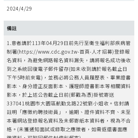
2024/4/29
備註
1.意者請於113年04月29日前先行至衛生福利部疾病管
制署(https://www.cdc.gov.tw-首頁-人才招募)登錄報
名資料，為避免網路報名資料漏失，請將報名成功後收
到之系統回復電子郵件留存(如未收到請於報名截止日
下午5時前來電)，並務必將公務人員履歷表、畢業證書
影本、身分證正反面影本、護理師證書影本等相關資料
影本，於上述公告截止日前(郵戳為憑)掛號寄送
337041桃園市大園區航勤北路22號劉小姐收。信封請
註明「應徵約聘技術員」，逾期、證件資料不齊、未至
本署網站登錄報名資料及未郵寄紙本資料者，視為不合
格。(未獲通知面試或錄取之應徵者，如需返還書面應
徵資料，可附回郵信封俾利郵寄)