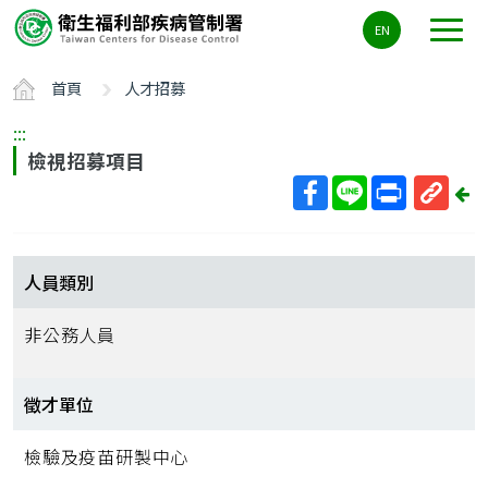
主
EN
要
內
首頁
人才招募
容
區
:::
ALT+C
檢視招募項目
回
上
取
一
得
頁
短
人員類別
網
址
非公務人員
徵才單位
檢驗及疫苗研製中心