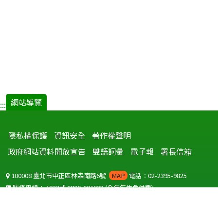
網站導覽
:::
隱私權保護
資訊安全
著作權聲明
政府網站資料開放宣告
雙語詞彙
電子報
署長信箱
100008 臺北市中正區林森南路6號
MAP
電話：02-2395-9825
防疫專線：
1922
或
0800-001922
(全年無休免付費)
聽語障服務免付費傳真：
0800-655955
國外可撥打
+886-800-001922
(自國外撥打回國須自付國際電話費用)