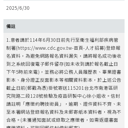
2025/6/30
備註
1.意者請於114年6月30日前先行至衛生福利部疾病管
制署(https://www.cdc.gov.tw-首頁-人才招募)登錄報
名資料，為避免網路報名資料漏失，請將報名成功後收
到之系統回復電子郵件留存(如未收到請於報名截止日
下午5時前來電)，並務必將公務人員履歷表、畢業證書
影本、身分證正反面影本等相關資料影本，於上述公告
截止日前(郵戳為憑)掛號寄送115201台北市南港區研
究院路二段128號檢驗及疫苗研製中心徐小姐收。信封
請註明「應徵約聘技術員」，逾期、證件資料不齊、未
至本署網站登錄報名資料及未郵寄紙本資料者，視為不
合格。(未獲通知面試或錄取之應徵者，如需返還書面
應徵資料，可附回郵信封俾利郵寄)