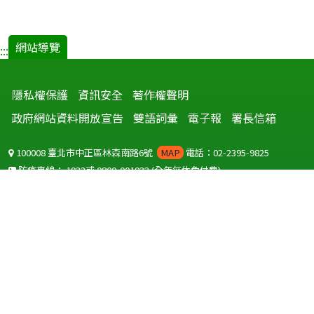
網站導覽
:::
隱私權保護
資訊安全
著作權聲明
政府網站資料開放宣告
雙語詞彙
電子報
署長信箱
100008 臺北市中正區林森南路6號
MAP
電話：02-2395-9825
防疫專線：
1922
或
0800-001922
(全年無休免付費)
聽語障服務免付費傳真：
0800-655955
國外可撥打
+886-800-001922
(自國外撥打回國須自付國際電話費用)
Copyright © 2026 衛生福利部 疾病管制署. All rights reserved.
本網站建議使用 IE10 以上版本瀏覽器及以1920x1080解析度，以獲得最