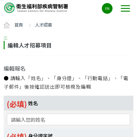
主
EN
要
內
首頁
人才招募
容
區
:::
ALT+C
編輯人才招募項目
編輯報名
● 請輸入「姓名」、「身分證」、「行動電話」、「電
子郵件」後按確認送出即可檢視及編輯
(必填)
姓名
(必填)
身分證字號