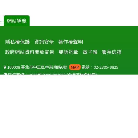
網站導覽
:::
隱私權保護
資訊安全
著作權聲明
政府網站資料開放宣告
雙語詞彙
電子報
署長信箱
100008 臺北市中正區林森南路6號
MAP
電話：02-2395-9825
防疫專線：
1922
或
0800-001922
(全年無休免付費)
聽語障服務免付費傳真：
0800-655955
國外可撥打
+886-800-001922
(自國外撥打回國須自付國際電話費用)
Copyright © 2026 衛生福利部 疾病管制署. All rights reserved.
本網站建議使用 IE10 以上版本瀏覽器及以1920x1080解析度，以獲得最