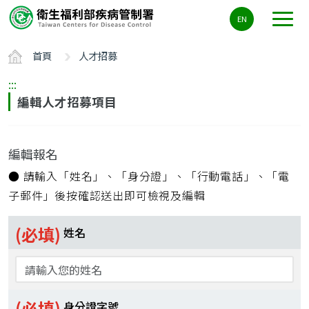
主
EN
要
內
首頁
人才招募
容
區
:::
ALT+C
編輯人才招募項目
編輯報名
● 請輸入「姓名」、「身分證」、「行動電話」、「電
子郵件」後按確認送出即可檢視及編輯
(必填)
姓名
(必填)
身分證字號