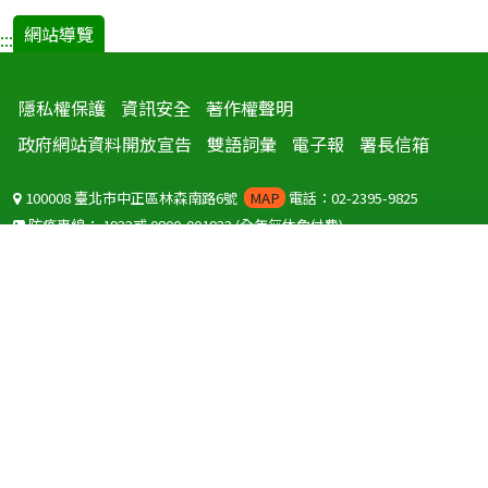
網站導覽
:::
隱私權保護
資訊安全
著作權聲明
政府網站資料開放宣告
雙語詞彙
電子報
署長信箱
100008 臺北市中正區林森南路6號
MAP
電話：02-2395-9825
防疫專線：
1922
或
0800-001922
(全年無休免付費)
聽語障服務免付費傳真：
0800-655955
國外可撥打
+886-800-001922
(自國外撥打回國須自付國際電話費用)
Copyright © 2026 衛生福利部 疾病管制署. All rights reserved.
本網站建議使用 IE10 以上版本瀏覽器及以1920x1080解析度，以獲得最
佳瀏覽體驗。