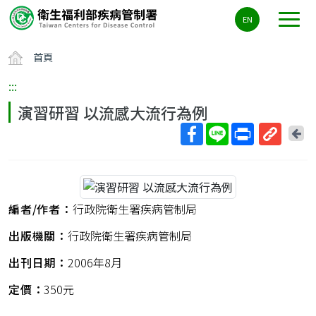
主
EN
要
內
首頁
容
區
:::
ALT+C
演習研習 以流感大流行為例
回
上
取
一
得
頁
短
網
編者/作者：
行政院衛生署疾病管制局
址
出版機關：
行政院衛生署疾病管制局
出刊日期：
2006年8月
定價：
350元