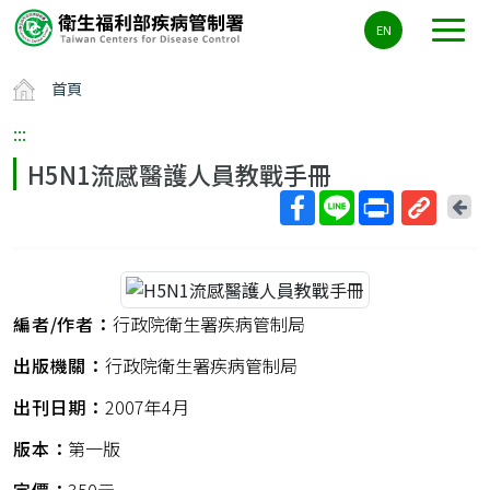
主
EN
要
內
首頁
容
區
:::
ALT+C
H5N1流感醫護人員教戰手冊
回
上
取
一
得
頁
短
網
編者/作者：
行政院衛生署疾病管制局
址
出版機關：
行政院衛生署疾病管制局
出刊日期：
2007年4月
版本：
第一版