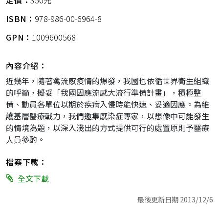
定價：
350元
ISBN：
978-986-00-6964-8
GPN：
1009600568
內容介紹：
近幾年，隨著禽流感疫情的爆發，我國也依循世界衛生組織
的呼籲，擬妥「我國因應流感大流行準備計畫」，積極整
備、動員各單位以期於疾病入侵時能快速、妥適因應。為維
護基層醫療戰力，我們邀集感染症專家，以想像中可能發生
的情境為題，以深入淺出的方式提供可行的處置原則予醫療
人員參酌。
檔案下載：
全文下載
最後更新日期 2013/12/6