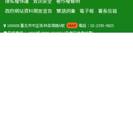
隱私權保護
資訊安全
著作權聲明
政府網站資料開放宣告
雙語詞彙
電子報
署長信箱
100008 臺北市中正區林森南路6號
MAP
電話：02-2395-9825
防疫專線：
1922
或
0800-001922
(全年無休免付費)
聽語障服務免付費傳真：
0800-655955
國外可撥打
+886-800-001922
(自國外撥打回國須自付國際電話費用)
Copyright © 2026 衛生福利部 疾病管制署. All rights reserved.
本網站建議使用 IE10 以上版本瀏覽器及以1920x1080解析度，以獲得最
佳瀏覽體驗。
為提供使用者有文書軟體選擇的權利，本網站提供ODF開放文件格式，
建議您安裝免費開源軟體
(https://www.ndc.gov.tw/cp.aspx?
n=32A75A78342B669D)
或以您慣用的軟體開啟文件。