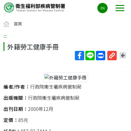
主
EN
要
內
首頁
容
區
:::
ALT+C
外籍勞工健康手冊
回
上
取
一
得
頁
短
網
編者/作者：
行政院衛生署疾病管制局
址
出版機關：
行政院衛生署疾病管制局
出刊日期：
2000年12月
定價：
85元