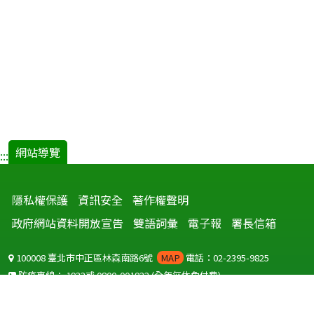
網站導覽
:::
隱私權保護
資訊安全
著作權聲明
政府網站資料開放宣告
雙語詞彙
電子報
署長信箱
100008 臺北市中正區林森南路6號
MAP
電話：02-2395-9825
防疫專線：
1922
或
0800-001922
(全年無休免付費)
聽語障服務免付費傳真：
0800-655955
國外可撥打
+886-800-001922
(自國外撥打回國須自付國際電話費用)