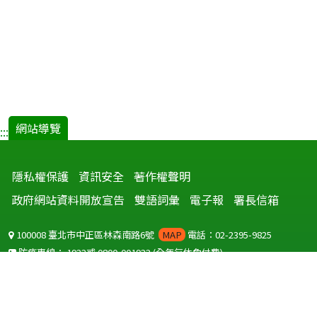
網站導覽
:::
隱私權保護
資訊安全
著作權聲明
政府網站資料開放宣告
雙語詞彙
電子報
署長信箱
100008 臺北市中正區林森南路6號
MAP
電話：02-2395-9825
防疫專線：
1922
或
0800-001922
(全年無休免付費)
聽語障服務免付費傳真：
0800-655955
國外可撥打
+886-800-001922
(自國外撥打回國須自付國際電話費用)
Copyright © 2026 衛生福利部 疾病管制署. All rights reserved.