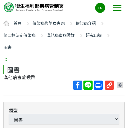
主
EN
要
內
首頁
傳染病與防疫專題
傳染病介紹
容
區
第二類法定傳染病
漢他病毒症候群
研究出版
ALT+C
圖書
:::
圖書
漢他病毒症候群
回
上
取
一
得
頁
短
類型
網
址