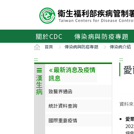
主
要
內
容
區
關於CDC
傳染病與防疫專題
ALT+C
首頁
傳染病與防疫專題
傳染病介紹
:::
:::
愛
最新消息及疫情
訊息
漢生病
致醫界通函
資料來源
統計資料查詢
愛
國際重要疫情
2
病