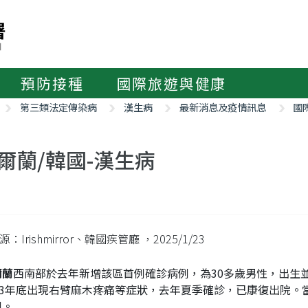
預防接種
國際旅遊與健康
第三類法定傳染病
漢生病
最新消息及疫情訊息
國
爾蘭/韓國-漢生病
：Irishmirror、韓國疾管廳
，2025/1/23
爾蘭
西南部於去年新增該區首例確診病例，為30多歲男性，出生
023年底出現右臂麻木疼痛等症狀，去年夏季確診，已康復出院。
例。