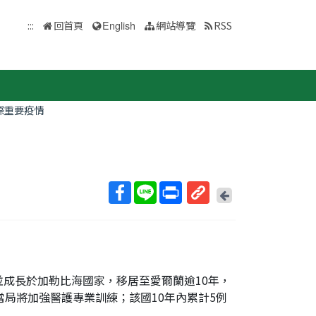
:::
回首頁
English
網站導覽
RSS
際重要疫情
回
上
取
一
得
頁
短
網
址
並成長於加勒比海國家，移居至愛爾蘭逾10年，
當局將加強醫護專業訓練；該國10年內累計5例