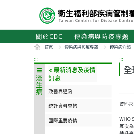
主
要
內
容
區
關於CDC
傳染病與防疫專題
ALT+C
首頁
傳染病與防疫專題
傳染病介紹
:::
:::
全
最新消息及疫情
訊息
漢生病
致醫界通函
資料來源：
統計資料查詢
WHO
國際重要疫情
其次為
情升高