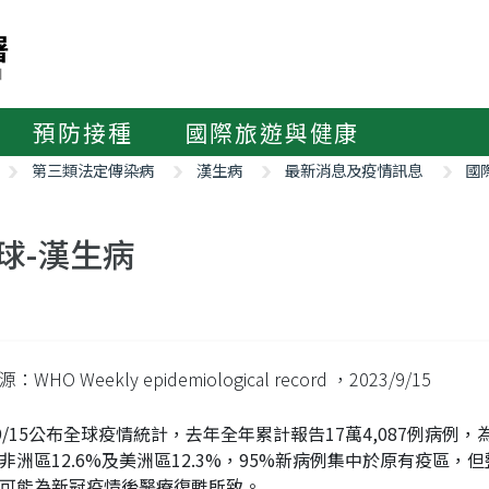
預防接種
國際旅遊與健康
第三類法定傳染病
漢生病
最新消息及疫情訊息
國
球-漢生病
WHO Weekly epidemiological record
，2023/9/15
 9/15公布全球疫情統計，去年全年累計報告17萬4,087例病例，
非洲區12.6%及美洲區12.3%，95%新病例集中於原有疫區
可能為新冠疫情後醫療復甦所致。