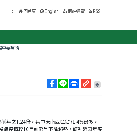
:::
回首頁
English
網站導覽
RSS
際重要疫情
回
上
取
一
得
頁
短
網
址
為前年之1.24倍，其中東南亞區佔71.4%最多，
，但整體疫情較10年前仍呈下降趨勢，研判近兩年疫