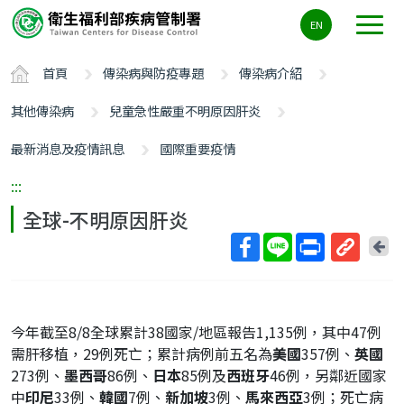
主
EN
要
內
首頁
傳染病與防疫專題
傳染病介紹
容
區
其他傳染病
兒童急性嚴重不明原因肝炎
ALT+C
最新消息及疫情訊息
國際重要疫情
:::
全球-不明原因肝炎
回
上
取
一
得
頁
短
今年截至8/8全球累計38國家/地區報告1,135例，其中47例
網
需肝移植，29例死亡；累計病例前五名為
美國
357例、
英國
址
273例、
墨西哥
86例、
日本
85例及
西班牙
46例，另鄰近國家
中
印尼
33例、
韓國
7例、
新加坡
3例、
馬來西亞
3例；死亡病