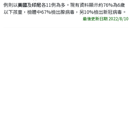
例則以
美國
及
印尼
各11例為多。現有資料顯示約76%為6歲
以下孩童，檢體中67%檢出腺病毒，另10%檢出新冠病毒。
最後更新日期 2022/8/10