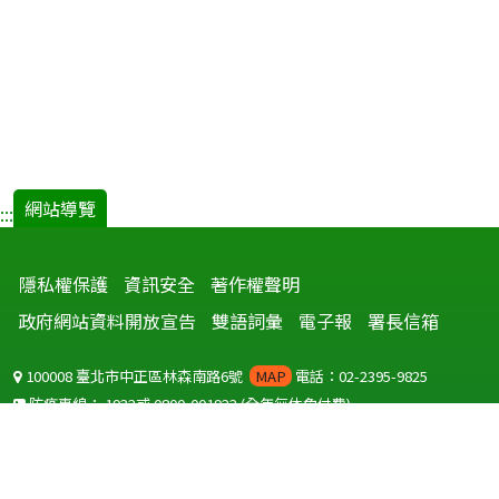
網站導覽
:::
隱私權保護
資訊安全
著作權聲明
政府網站資料開放宣告
雙語詞彙
電子報
署長信箱
100008 臺北市中正區林森南路6號
MAP
電話：02-2395-9825
防疫專線：
1922
或
0800-001922
(全年無休免付費)
聽語障服務免付費傳真：
0800-655955
國外可撥打
+886-800-001922
(自國外撥打回國須自付國際電話費用)
Copyright © 2026 衛生福利部 疾病管制署. All rights reserved.