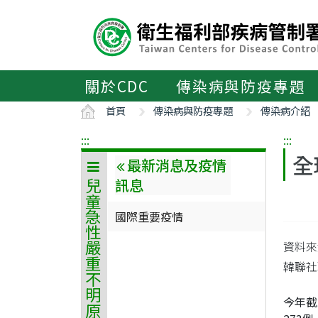
主
要
內
容
區
關於CDC
傳染病與防疫專題
ALT+C
首頁
傳染病與防疫專題
傳染病介紹
:::
:::
全
最新消息及疫情
訊息
兒童急性嚴重不明原因肝炎
國際重要疫情
資料來
韓聯社
今年截