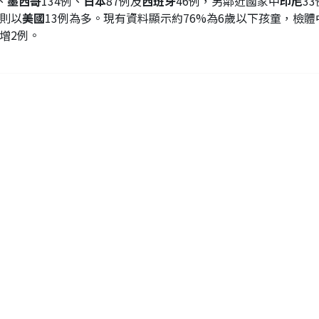
、
墨西哥
134例、
日本
87例及
西班牙
46例，另鄰近國家中
印尼
3
則以
美國
13例為多。現有資料顯示約76%為6歲以下孩童，檢體
增2例。