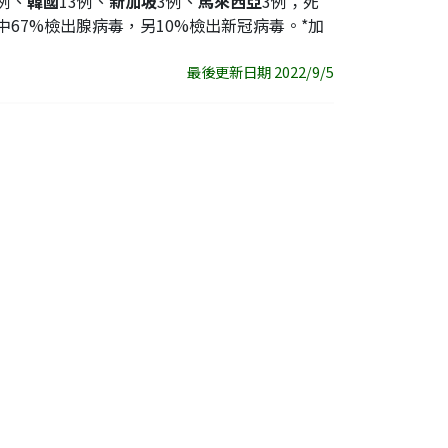
3例、
韓國
13例、
新加坡
3例、
馬來西亞
3例；死
中67%檢出腺病毒，另10%檢出新冠病毒。*加
最後更新日期 2022/9/5