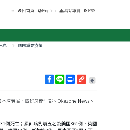
:::
回首頁
English
網站導覽
RSS
訊息
國際重要疫情
回
上
取
一
得
頁
本厚勞省、西班牙衛生部、Okezone News、
短
網
址
植，31例死亡；累計病例前五名為
美國
361例、
英國