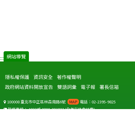
網站導覽
:::
隱私權保護
資訊安全
著作權聲明
政府網站資料開放宣告
雙語詞彙
電子報
署長信箱
100008 臺北市中正區林森南路6號
MAP
電話：02-2395-9825
防疫專線：
1922
或
0800-001922
(全年無休免付費)
聽語障服務免付費傳真：
0800-655955
國外可撥打
+886-800-001922
(自國外撥打回國須自付國際電話費用)
Copyright © 2026 衛生福利部 疾病管制署. All rights reserved.