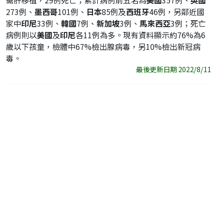
需肝移植，29例死亡；累計病例前五名為
美國
357例、
英國
273例、
墨西哥
101例、
日本
85例及
西班牙
46例，另鄰近國
家中
印尼
33例、
韓國
7例、
新加坡
3例、
馬來西亞
3例；死亡
病例則以
美國
及
印尼
各11例為多。現有資料顯示約76%為6
歲以下孩童，檢體中67%檢出腺病毒，另10%檢出新冠病
毒。
最後更新日期 2022/8/11