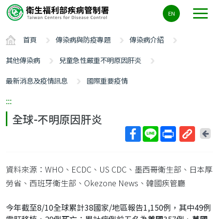
主
EN
要
內
首頁
傳染病與防疫專題
傳染病介紹
容
區
其他傳染病
兒童急性嚴重不明原因肝炎
ALT+C
最新消息及疫情訊息
國際重要疫情
:::
全球-不明原因肝炎
回
上
取
一
得
頁
資料來源：WHO、ECDC、US CDC、墨西哥衛生部、日本厚
短
網
勞省、西班牙衛生部、Okezone News、韓國疾管廳
址
今年截至8/10全球累計38國家/地區報告1,150例，其中49例