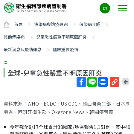
主
EN
要
內
首頁
傳染病與防疫專題
傳染病介紹
容
區
其他傳染病
兒童急性嚴重不明原因肝炎
ALT+C
最新消息及疫情訊息
國際重要疫情
:::
全球-兒童急性嚴重不明原因肝炎
回
上
取
一
得
頁
資料來源：WHO、ECDC、US CDC、墨西哥衛生部、日本厚
短
網
勞省、西班牙衛生部、Okezone News、韓國疾管廳
址
今年截至8/17全球累計38國家/地區報告1,151例，其中49