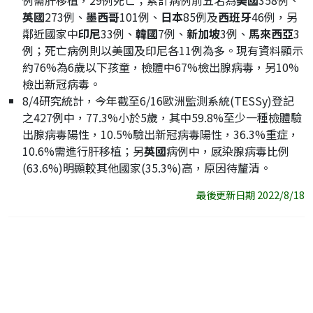
例需肝移植，29例死亡；累計病例前五名為
美國
358例、
英國
273例、
墨西哥
101例、
日本
85例及
西班牙
46例，另
鄰近國家中
印尼
33例、
韓國
7例、
新加坡
3例、
馬來西亞
3
例；死亡病例則以美國及印尼各11例為多。現有資料顯示
約76%為6歲以下孩童，檢體中67%檢出腺病毒，另10%
檢出新冠病毒。
8/4研究統計，今年截至6/16歐洲監測系統(TESSy)登記
之427例中，77.3%小於5歲，其中59.8%至少一種檢體驗
出腺病毒陽性，10.5%驗出新冠病毒陽性，36.3%重症，
10.6%需進行肝移植；另
英國
病例中，感染腺病毒比例
(63.6%)明顯較其他國家(35.3%)高，原因待釐清。
最後更新日期 2022/8/18