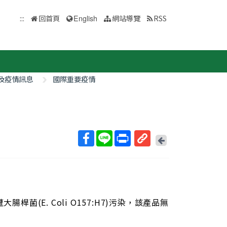
:::
回首頁
English
網站導覽
RSS
及疫情訊息
國際重要疫情
回
上
取
一
得
頁
短
網
址
大腸桿菌(E. Coli O157:H7)污染，該產品無