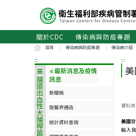
主
要
內
容
區
關於CDC
傳染病與防疫專題
ALT+C
首頁
傳染病與防疫專題
傳染病介紹
:::
:::
美
最新消息及疫情
訊息
腸道出血性大腸桿菌感染症
新聞稿
資料來
致醫界通函
美國
發
統計資料查詢
輸入