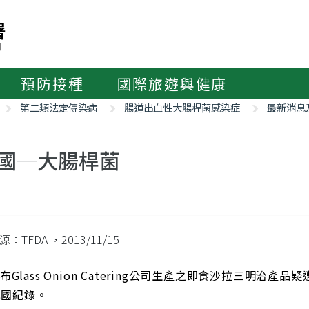
預防接種
國際旅遊與健康
第二類法定傳染病
腸道出血性大腸桿菌感染症
最新消息
國─大腸桿菌
源：TFDA
，2013/11/15
布Glass Onion Catering公司生產之即食沙拉三明治產品疑遭
我國紀錄。