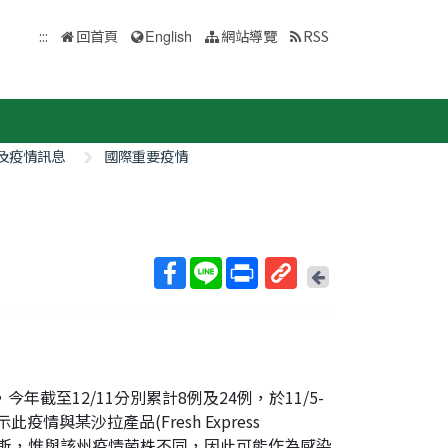
:::
回首頁
English
網站導覽
RSS
及疫情訊息
國際重要疫情
回
上
取
一
得
頁
短
網
址
年截至12/11分別累計8例及24例，於11/5-
與某沙拉產品(Fresh Express
州薩利納斯，惟與該州疫情菌株不同，因此可能作為感染