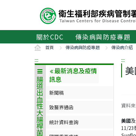
主
要
內
容
區
關於CDC
傳染病與防疫專題
ALT+C
首頁
傳染病與防疫專題
傳染病介紹
:::
:::
美
最新消息及疫情
訊息
腸道出血性大腸桿菌感染症
新聞稿
資料來源：
致醫界通函
美國
及
統計資料查詢
11/
Sun