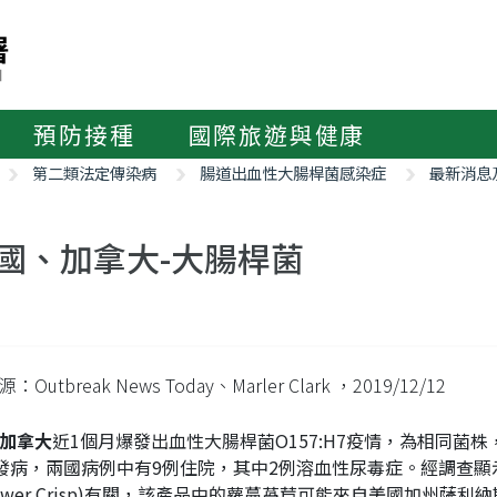
預防接種
國際旅遊與健康
第二類法定傳染病
腸道出血性大腸桿菌感染症
最新消息
國、加拿大-大腸桿菌
Outbreak News Today、Marler Clark
，2019/12/12
加拿大
近1個月爆發出血性大腸桿菌O157:H7疫情，為相同菌株，今
23發病，兩國病例中有9例住院，其中2例溶血性尿毒症。經調查顯示此疫情
flower Crisp)有關，該產品中的蘿蔓萵苣可能來自美國加