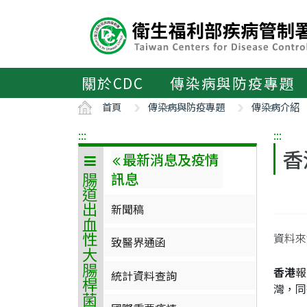
主
要
內
容
區
關於CDC
傳染病與防疫專題
ALT+C
首頁
傳染病與防疫專題
傳染病介紹
:::
:::
香
最新消息及疫情
訊息
腸道出血性大腸桿菌感染症
新聞稿
資料來
致醫界通函
香港
報
統計資料查詢
灣，同