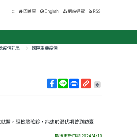
:::
回首頁
English
網站導覽
RSS
及疫情訊息
國際重要疫情
回
上
取
一
得
頁
短
網
址
道症狀就醫，經檢驗確診，病患於潛伏期曾到訪臺
最後更新日期 2024/4/10