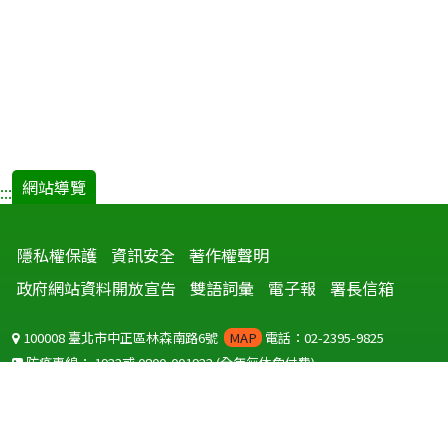
網站導覽
:::
隱私權保護
資訊安全
著作權聲明
政府網站資料開放宣告
雙語詞彙
電子報
署長信箱
100008 臺北市中正區林森南路6號
MAP
電話：02-2395-9825
防疫專線：
1922
或
0800-001922
(全年無休免付費)
聽語障服務免付費傳真：
0800-655955
國外可撥打
+886-800-001922
(自國外撥打回國須自付國際電話費用)
Copyright © 2026 衛生福利部 疾病管制署. All rights reserved.