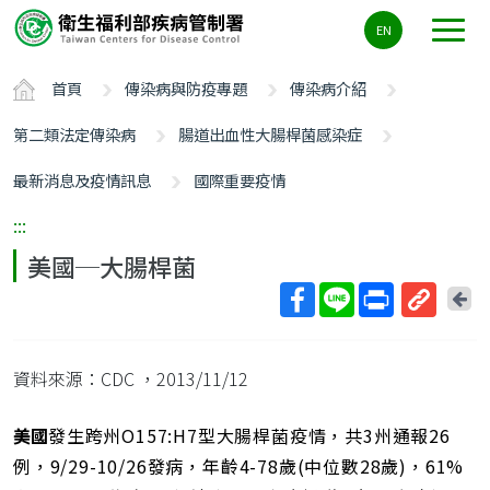
主
EN
要
內
首頁
傳染病與防疫專題
傳染病介紹
容
區
第二類法定傳染病
腸道出血性大腸桿菌感染症
ALT+C
最新消息及疫情訊息
國際重要疫情
:::
美國─大腸桿菌
回
上
取
一
得
頁
資料來源：CDC
，2013/11/12
短
網
址
美國
發生跨州O157:H7型大腸桿菌疫情，共3州通報26
例，9/29-10/26發病，年齡4-78歲(中位數28歲)，61%