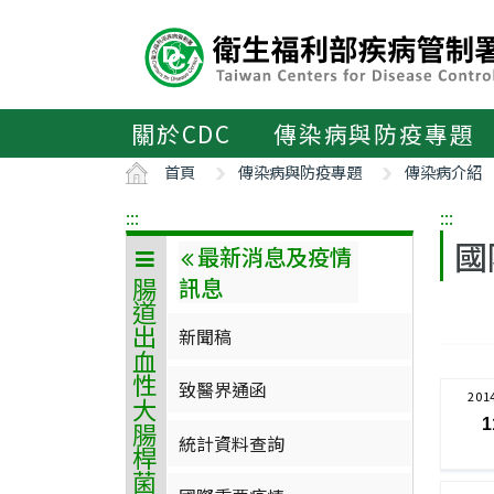
主
要
內
容
區
關於CDC
傳染病與防疫專題
ALT+C
首頁
傳染病與防疫專題
傳染病介紹
:::
:::
國
最新消息及疫情
訊息
腸道出血性大腸桿菌感染症
新聞稿
致醫界通函
201
1
統計資料查詢