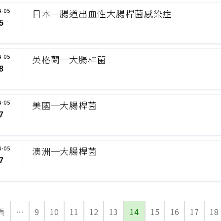
4-05
日本─腸道出血性大腸桿菌感染症
5
4-05
英格蘭─大腸桿菌
8
4-05
美國─大腸桿菌
7
4-05
澳洲─大腸桿菌
7
頁
…
9
10
11
12
13
14
15
16
17
18