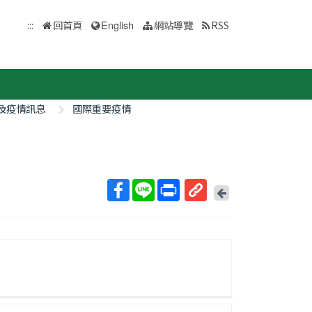
:::
回首頁
English
網站導覽
RSS
及疫情訊息
國際重要疫情
回
上
取
一
得
頁
短
網
址