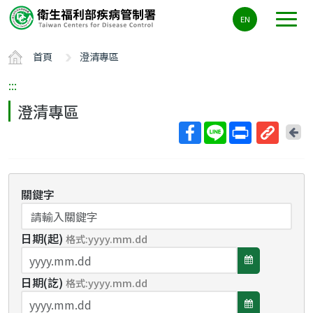
主
EN
要
內
首頁
澄清專區
容
區
:::
ALT+C
澄清專區
回
上
取
一
得
頁
短
關鍵字
網
址
日期(起)
格式:yyyy.mm.dd
選
日期(訖)
擇
格式:yyyy.mm.dd
選
日