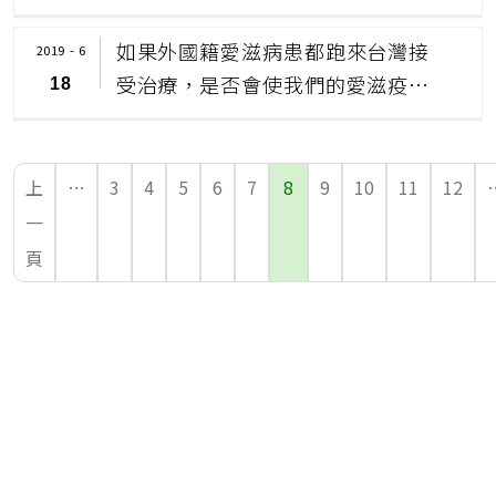
創新高？」
如果外國籍愛滋病患都跑來台灣接
2019 - 6
受治療，是否會使我們的愛滋疫情
18
更嚴重？
上
…
3
4
5
6
7
8
9
10
11
12
一
頁