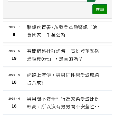
擇
期
搜尋
日
按
期
鈕
聽說疾管署7/9發登革熱警訊「浪
2019 - 7
按
費國家一千萬公帑」
9
鈕
有關網路社群謠傳「高雄登革熱防
2019 - 6
治經費0元」，是真的嗎？
19
網路上流傳，男男同性戀愛滋感染
2019 - 6
占八成?
18
男男間不安全性行為感染愛滋比例
2019 - 6
較高，所以沒有男男間不安全性行
18
為就不需要擔心得愛滋？