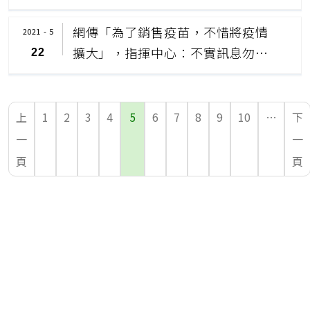
網傳「為了銷售疫苗，不惜將疫情
2021 - 5
擴大」，指揮中心：不實訊息勿轉
22
傳以免觸法
上
1
2
3
4
5
6
7
8
9
10
…
下
一
一
頁
頁