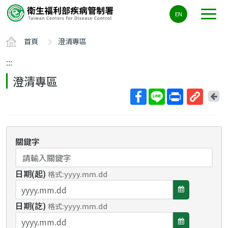
主
EN
要
內
首頁
澄清專區
容
區
:::
ALT+C
澄清專區
回
上
取
一
得
頁
短
關鍵字
網
址
日期(起)
格式:yyyy.mm.dd
選
日期(訖)
擇
格式:yyyy.mm.dd
選
日