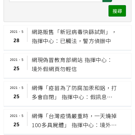
擇
期
搜尋
日
按
期
鈕
網路販售「新冠病毒快篩試劑」，
2021 - 5
按
指揮中心：已觸法，警方偵辦中
28
鈕
網現偽冒教育部網站 指揮中心：
2021 - 5
境外假網頁勿輕信
25
網傳「疫苗為了防腐加汞和鋁，打
2021 - 5
多會自閉」 指揮中心：假訊息勿
25
輕信
網傳「台灣疫情嚴重時，一天燒掉
2021 - 5
100多具屍體」 指揮中心：境外假
25
訊息勿輕信