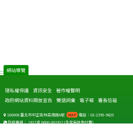
網站導覽
:::
隱私權保護
資訊安全
著作權聲明
政府網站資料開放宣告
雙語詞彙
電子報
署長信箱
100008 臺北市中正區林森南路6號
MAP
電話：02-2395-9825
防疫專線：
1922
或
0800-001922
(全年無休免付費)
聽語障服務免付費傳真：
0800-655955