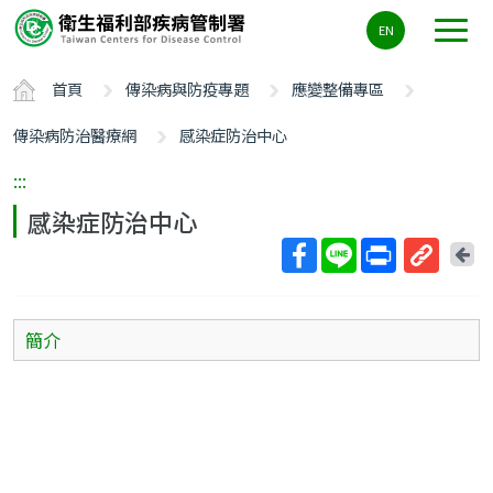
主
EN
要
內
首頁
傳染病與防疫專題
應變整備專區
容
區
傳染病防治醫療網
感染症防治中心
ALT+C
:::
感染症防治中心
回
上
取
一
得
頁
短
簡介
網
址