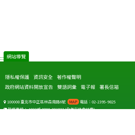
網站導覽
:::
隱私權保護
資訊安全
著作權聲明
政府網站資料開放宣告
雙語詞彙
電子報
署長信箱
100008 臺北市中正區林森南路6號
MAP
電話：02-2395-9825
防疫專線：
1922
或
0800-001922
(全年無休免付費)
聽語障服務免付費傳真：
0800-655955
國外可撥打
+886-800-001922
(自國外撥打回國須自付國際電話費用)
Copyright © 2026 衛生福利部 疾病管制署. All rights reserved.