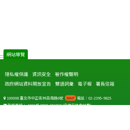
網站導覽
:::
隱私權保護
資訊安全
著作權聲明
政府網站資料開放宣告
雙語詞彙
電子報
署長信箱
100008 臺北市中正區林森南路6號
MAP
電話：02-2395-9825
防疫專線：
1922
或
0800-001922
(全年無休免付費)
聽語障服務免付費傳真：
0800-655955
國外可撥打
+886-800-001922
(自國外撥打回國須自付國際電話費用)
Copyright © 2026 衛生福利部 疾病管制署. All rights reserved.