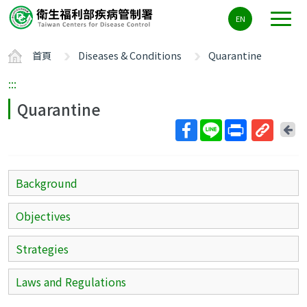
主
EN
要
內
首頁
Diseases & Conditions
Quarantine
容
區
:::
ALT+C
Quarantine
回
上
取
一
得
頁
短
Background
網
址
Objectives
Strategies
Laws and Regulations