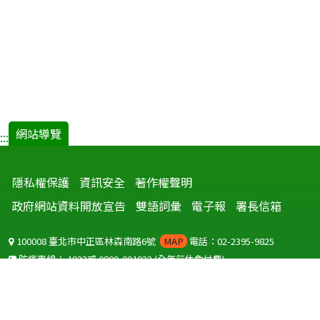
網站導覽
:::
隱私權保護
資訊安全
著作權聲明
政府網站資料開放宣告
雙語詞彙
電子報
署長信箱
100008 臺北市中正區林森南路6號
MAP
電話：02-2395-9825
防疫專線：
1922
或
0800-001922
(全年無休免付費)
聽語障服務免付費傳真：
0800-655955
國外可撥打
+886-800-001922
(自國外撥打回國須自付國際電話費用)
Copyright © 2026 衛生福利部 疾病管制署. All rights reserved.