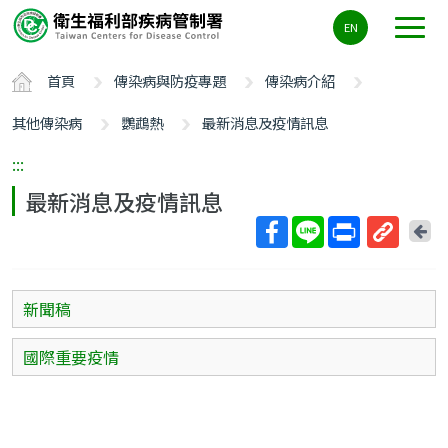
主
EN
要
內
首頁
傳染病與防疫專題
傳染病介紹
容
區
其他傳染病
鸚鵡熱
最新消息及疫情訊息
ALT+C
:::
最新消息及疫情訊息
回
上
取
一
得
頁
短
新聞稿
網
址
國際重要疫情